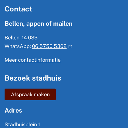
A
Contact
l
g
Bellen, appen of mailen
e
Bellen:
14 033
m
WhatsApp:
06 5750 5302
(
e
l
n
Meer contactinformatie
i
e
n
Bezoek stadhuis
i
k
n
i
Afspraak maken
s
f
e
o
Adres
x
r
t
Stadhuisplein 1