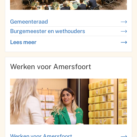
g
e
e
Gemeenteraad
Burgemeester en wethouders
n
g
Lees meer
over
College
e
en
m
Werken voor Amersfoort
gemeenteraad
e
e
n
t
e
r
Werken voor Amersfoort