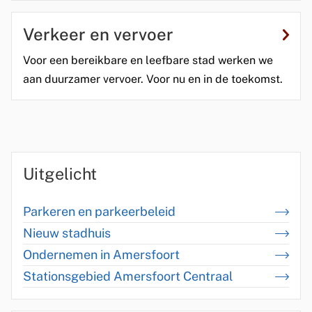
Verkeer en vervoer
Voor een bereikbare en leefbare stad werken we
aan duurzamer vervoer. Voor nu en in de toekomst.
U
Uitgelicht
i
t
Parkeren en parkeerbeleid
g
Nieuw stadhuis
Ondernemen in Amersfoort
e
Stationsgebied Amersfoort Centraal
l
i