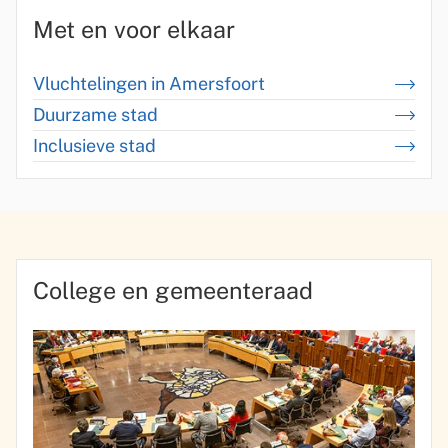
c
Met en voor elkaar
h
Vluchtelingen in Amersfoort
t
Duurzame stad
Inclusieve stad
C
College en gemeenteraad
o
l
l
e