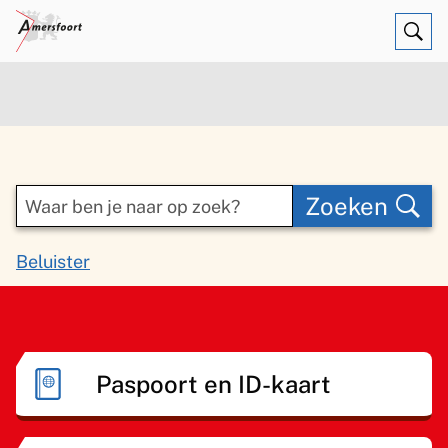
Ope
Zoe
Waar
Zoeken
ben
A
je
Beluister
s
naar
H
O
s
op
n
o
i
zoek?
d
m
Paspoort en ID-kaart
s
e
e
Je wilt een paspoort of identiteitskaart
t
r
aanvragen of vernieuwen. Het aanvragen