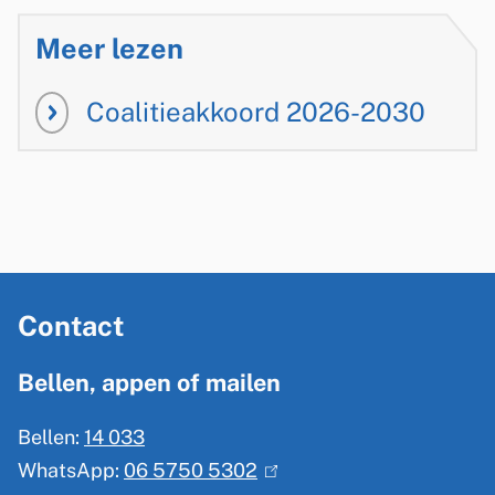
Meer lezen
Coalitieakkoord 2026-2030
A
Contact
l
g
Bellen, appen of mailen
e
Bellen:
14 033
m
WhatsApp:
06 5750 5302
(
e