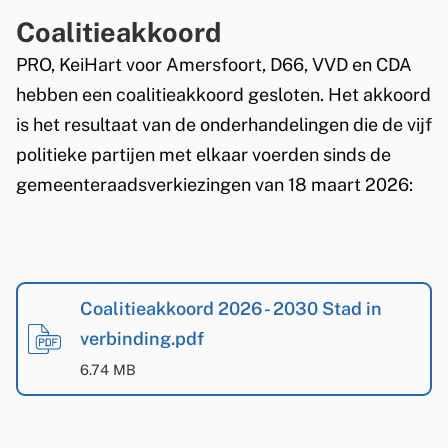
n
e
Coalitieakkoord
g
t
PRO, KeiHart voor Amersfoort, D66, VVD en CDA
hebben een coalitieakkoord gesloten. Het akkoord
h
is het resultaat van de onderhandelingen die de vijf
o
politieke partijen met elkaar voerden sinds de
u
gemeenteraadsverkiezingen van 18 maart 2026:
d
e
C
r
o
Coalitieakkoord 2026 - 2030 Stad in
s
verbinding.pdf
a
(
PDF
-
)
6.74 MB
l
i
t