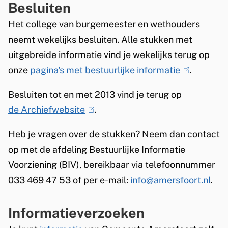
Besluiten
i
Het college van burgemeester en wethouders
e
neemt wekelijks besluiten. Alle stukken met
a
uitgebreide informatie vind je wekelijks terug op
k
onze
pagina's met bestuurlijke informatie
(
.
k
l
o
Besluiten tot en met 2013 vind je terug op
i
o
de Archiefwebsite
(
.
n
r
l
k
Heb je vragen over de stukken? Neem dan contact
i
d
i
op met de afdeling Bestuurlijke Informatie
n
2
s
Voorziening (BIV), bereikbaar via telefoonnummer
k
0
e
033 469 47 53 of per e-mail:
info@amersfoort.nl
.
i
2
x
s
6
t
Informatieverzoeken
e
-
e