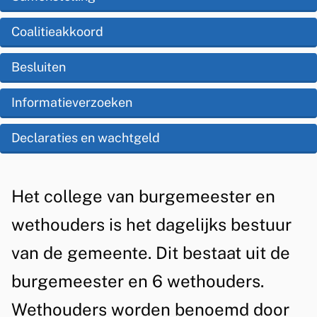
i
p
l
s
Coalitieakkoord
d
l
t
e
Besluiten
e
e
z
g
Informatieverzoeken
n
e
t
e
Declaraties en wachtgeld
p
i
v
a
e
a
g
A
Het college van burgemeester en
n
i
l
wethouders is het dagelijks bestuur
b
n
g
van de gemeente. Dit bestaat uit de
a
e
u
burgemeester en 6 wethouders.
m
r
Wethouders worden benoemd door