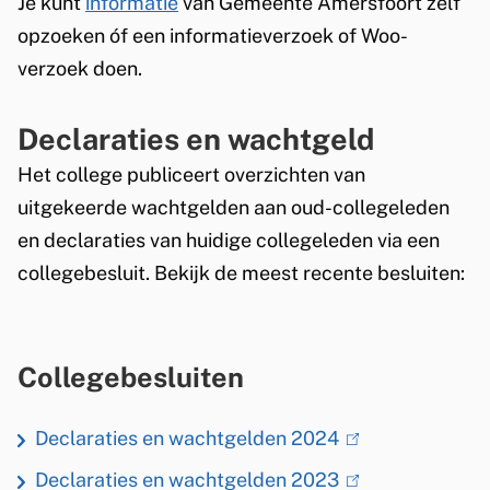
Je kunt
informatie
van Gemeente Amersfoort zelf
x
r
2
opzoeken óf een informatieverzoek of Woo-
t
n
0
verzoek doen.
e
)
3
r
0
Declaraties en wachtgeld
n
S
)
Het college publiceert overzichten van
t
uitgekeerde wachtgelden aan oud-collegeleden
a
en declaraties van huidige collegeleden via een
d
collegebesluit. Bekijk de meest recente besluiten:
i
n
v
Collegebesluiten
e
Declaraties en wachtgelden 2024
(link
r
is
b
Declaraties en wachtgelden 2023
(link