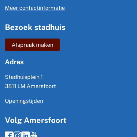
l
n
Meer contactinformatie
i
e
n
Bezoek stadhuis
i
k
n
i
Afspraak maken
s
f
e
o
Adres
x
r
t
Stadhuisplein 1
m
e
3811 LM Amersfoort
a
r
Openingstijden
t
n
)
i
Volg Amersfoort
e
F
I
L
Y