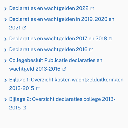
extern)
i
is
Declaraties en wachtgelden 2022
(link
extern)
n
is
Declaraties en wachtgelden in 2019, 2020 en
d
extern)
2021
(link
i
is
Declaraties en wachtgelden 2017 en 2018
(link
n
extern)
is
Declaraties en wachtgelden 2016
(link
g
extern)
is
Collegebesluit Publicatie declaraties en
.
extern)
wachtgeld 2013-2015
(link
p
is
d
Bijlage 1: Overzicht kosten wachtgelduitkeringen
extern)
f
2013-2015
(link
is
Bijlage 2: Overzicht declaraties college 2013-
extern)
2015
(link
is
extern)