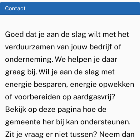
r
t
e
Contact
z
e
z
a
n
e
A
Goed dat je aan de slag wilt met het
t
a
p
l
verduurzamen van jouw bedrijf of
i
m
a
g
e
onderneming. We helpen je daar
o
g
e
graag bij. Wil je aan de slag met
n
i
m
energie besparen, energie opwekken
d
n
e
a
of voorbereiden op aardgasvrij?
e
e
n
Bekijk op deze pagina hoe de
r
n
gemeente her bij kan ondersteunen.
e
Zit je vraag er niet tussen? Neem dan