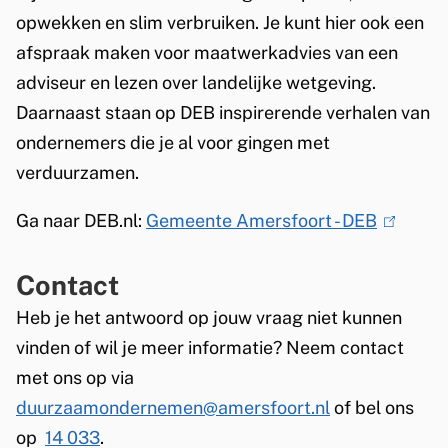
opwekken en slim verbruiken. Je kunt hier ook een
afspraak maken voor maatwerkadvies van een
adviseur en lezen over landelijke wetgeving.
Daarnaast staan op DEB inspirerende verhalen van
ondernemers die je al voor gingen met
verduurzamen.
Ga naar DEB.nl:
Gemeente Amersfoort - DEB
(
l
Contact
i
n
Heb je het antwoord op jouw vraag niet kunnen
k
vinden of wil je meer informatie? Neem contact
i
met ons op via
s
duurzaamondernemen@amersfoort.nl
of bel ons
e
op
14 033
.