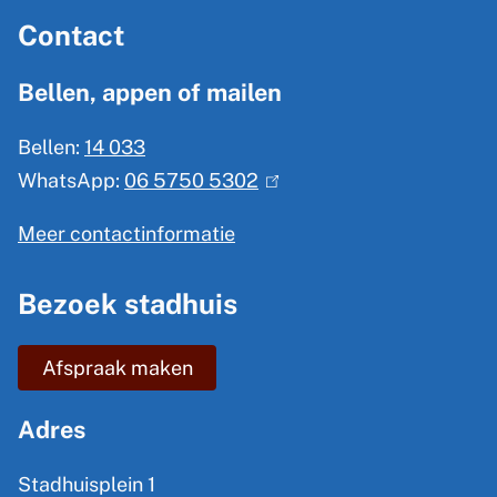
A
Contact
l
g
Bellen, appen of mailen
e
Bellen:
14 033
m
WhatsApp:
06 5750 5302
(
e
l
n
Meer contactinformatie
i
e
n
Bezoek stadhuis
i
k
n
i
Afspraak maken
s
f
e
o
Adres
x
r
t
Stadhuisplein 1