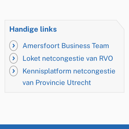
x
t
e
Handige links
r
n
Amersfoort Business Team
)
Loket netcongestie van RVO
Kennisplatform netcongestie
van Provincie Utrecht