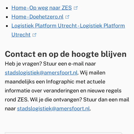
Home - Op weg naar ZES
(
Home - Doehetzero.nl
(
l
Logistiek Platform Utrecht - Logistiek Platform
l
i
Utrecht
(
i
n
l
n
k
Contact en op de hoogte blijven
i
k
i
n
i
s
Heb je vragen? Stuur een e-mail naar
k
s
e
stadslogistiek@amersfoort.nl
. Wij mailen
i
e
x
maandelijks een Infographic met actuele
s
x
t
informatie over veranderingen en nieuwe regels
e
t
e
rond ZES. Wil je die ontvangen? Stuur dan een mail
x
e
r
naar
stadslogistiek@amersfoort.nl
.
t
r
n
e
n
)
r
)