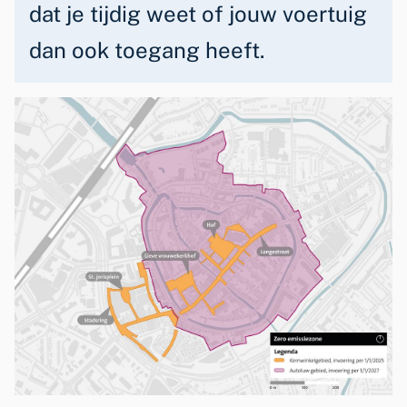
o
r
dat je tijdig weet of jouw voertuig
n
o
dan ook toegang heeft.
)
r
r
a
d
e
n