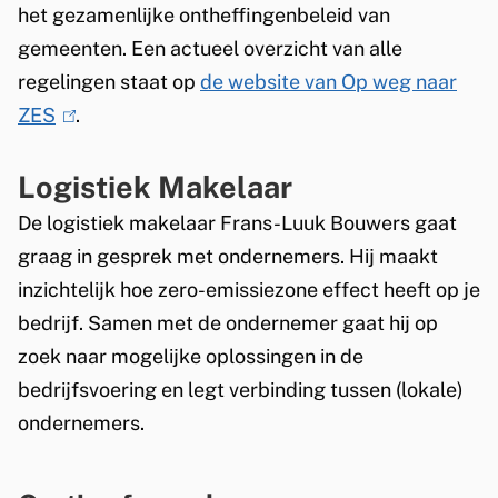
het gezamenlijke ontheffingenbeleid van
gemeenten. Een actueel overzicht van alle
regelingen staat op
de website van Op weg naar
ZES
(
.
l
Logistiek Makelaar
i
n
De logistiek makelaar Frans-Luuk Bouwers gaat
k
graag in gesprek met ondernemers. Hij maakt
i
inzichtelijk hoe zero-emissiezone effect heeft op je
s
bedrijf. Samen met de ondernemer gaat hij op
e
zoek naar mogelijke oplossingen in de
x
bedrijfsvoering en legt verbinding tussen (lokale)
t
ondernemers.
e
r