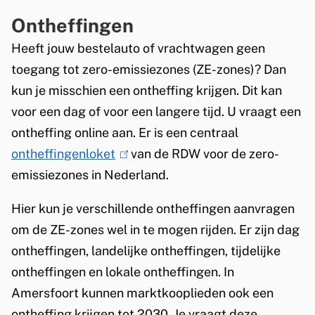
Ontheffingen
Heeft jouw bestelauto of vrachtwagen geen
toegang tot zero-emissiezones
(ZE-zones)? Dan
kun je misschien een ontheffing krijgen. Dit kan
voor een dag of voor een langere tijd. U vraagt een
ontheffing online aan. Er is een centraal
ontheffingenloket
(
van de RDW voor de zero-
emissiezones in Nederland.
l
i
Hier kun je verschillende ontheffingen aanvragen
n
om de ZE-zones wel in te mogen rijden. Er zijn dag
k
ontheffingen, landelijke ontheffingen, tijdelijke
i
ontheffingen en lokale ontheffingen. In
s
Amersfoort kunnen marktkooplieden ook een
e
ontheffing krijgen tot 2030. Je vraagt deze