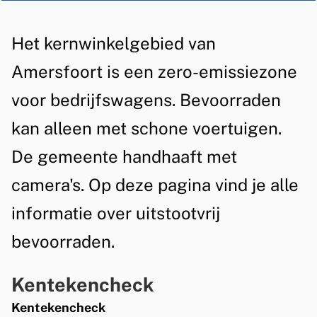
t
A
Het kernwinkelgebied van
a
l
Amersfoort is een zero-emissiezone
d
g
voor bedrijfswagens. Bevoorraden
s
e
kan alleen met schone voertuigen.
l
m
De gemeente handhaaft met
o
e
camera's. Op deze pagina vind je alle
g
e
n
informatie over uitstootvrij
i
s
bevoorraden.
t
Kentekencheck
i
Kentekencheck