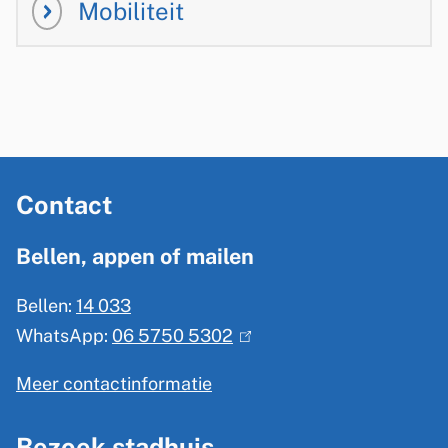
Mobiliteit
A
Contact
l
g
Bellen, appen of mailen
e
Bellen:
14 033
m
WhatsApp:
06 5750 5302
(
e
l
n
Meer contactinformatie
i
e
n
Bezoek stadhuis