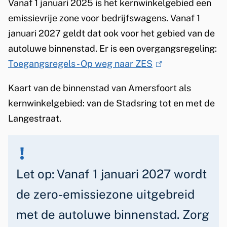
Vanaf 1 januari 2025 is het kernwinkelgebied een
t
emissievrije zone voor bedrijfswagens. Vanaf 1
o
januari 2027 geldt dat ook voor het gebied van de
autoluwe binnenstad. Er is een overgangsregeling:
o
Toegangsregels - Op weg naar ZES
(
t
l
Kaart van de binnenstad van Amersfoort als
v
i
kernwinkelgebied: van de Stadsring tot en met de
n
r
Langestraat.
k
i
i
j
s
e
b
Let op: Vanaf 1 januari 2027 wordt
x
e
de zero-emissiezone uitgebreid
t
v
met de autoluwe binnenstad. Zorg
e