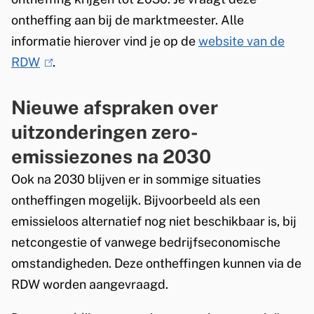
x
ontheffing aan bij de marktmeester. Alle
t
informatie hierover vind je op de
website van de
e
RDW
(
.
r
l
n
Nieuwe afspraken over
i
)
n
uitzonderingen zero-
k
emissiezones na 2030
i
Ook na 2030 blijven er in sommige situaties
s
ontheffingen mogelijk. Bijvoorbeeld als een
e
emissieloos alternatief nog niet beschikbaar is, bij
x
netcongestie of vanwege bedrijfseconomische
t
omstandigheden. Deze ontheffingen kunnen via de
e
RDW worden aangevraagd.
r