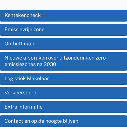
s
Z
s
e
O
Kentekencheck
i
p
r
s
Emissievrije zone
d
o
t
e
Ontheffingen
E
e
z
m
Nieuwe afspraken over uitzonderingen zero-
n
e
emissiezones na 2030
t
i
p
i
Logistiek Makelaar
s
a
e
s
g
Verkeersbord
i
i
Extra informatie
e
n
Contact en op de hoogte blijven
a
S