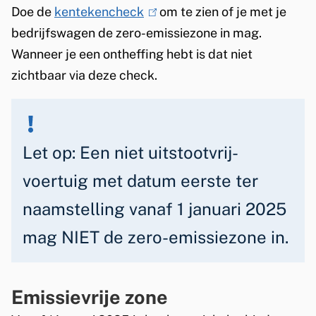
e
Doe de
kentekencheck
(
om te zien of je met je
k
bedrijfswagen de zero-emissiezone in mag.
l
Wanneer je een ontheffing hebt is dat niet
i
(
zichtbaar via deze check.
n
Z
k
E
i
s
S
Let op:
Een niet uitstootvrij-
e
)
voertuig met datum eerste ter
x
-
t
naamstelling vanaf 1 januari 2025
e
u
mag NIET de zero-emissiezone in.
r
i
n
t
)
Emissievrije zone
s