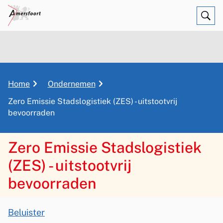
Ope
Zoe
K
Home
Ondernemen
r
Zero Emissie Stadslogistiek (ZES) - uitstootvrij
u
bevoorraden
i
m
Zero Emissie Stadslogistiek
e
l
(ZES) - uitstootvrij
p
bevoorraden
a
d
A
Beluister