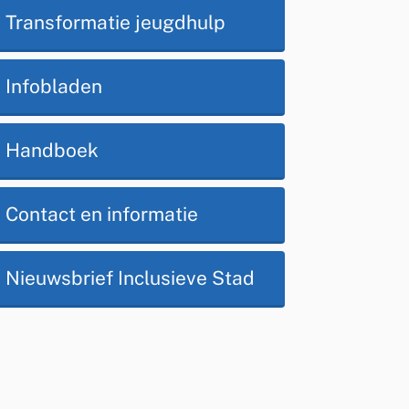
Op
Transformatie jeugdhulp
deze
Infobladen
pagina
Handboek
Contact en informatie
Nieuwsbrief Inclusieve Stad