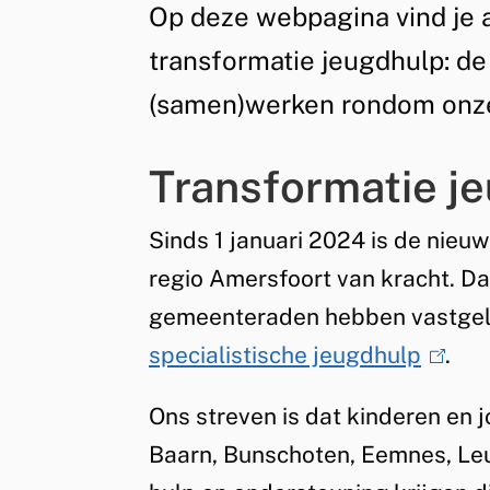
Op deze webpagina vind je 
Algemeen
Jeugdhulp
transformatie jeugdhulp: d
(samen)werken rondom onze 
regio
Transformatie j
Amersfoort
Sinds 1 januari 2024 is de nieu
regio Amersfoort van kracht. D
gemeenteraden hebben vastgel
specialistische jeugdhulp
(
.
l
Ons streven is dat kinderen en
i
Baarn, Bunschoten, Eemnes, Le
n