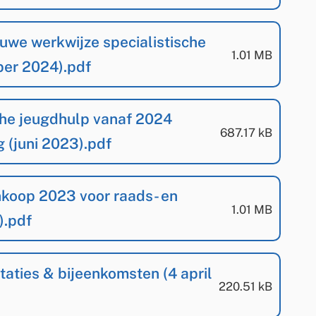
ieuwe werkwijze specialistische
(
PDF
-
)
1.01 MB
er 2024).pdf
sche jeugdhulp vanaf 2024
(
PDF
-
)
687.17 kB
g (juni 2023).pdf
Inkoop 2023 voor raads- en
(
PDF
-
)
1.01 MB
).pdf
taties & bijeenkomsten (4 april
(
PDF
-
)
220.51 kB