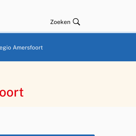
Zoeken
Open
regio Amersfoort
oort