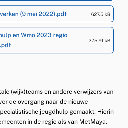
 werken (9 mei 2022).pdf
(
PDF
-
)
627.5 kB
gdhulp en Wmo 2023 regio
(
PDF
-
)
275.91 kB
.pdf
ale (wijk)teams en andere verwijzers van
ver de overgang naar de nieuwe
pecialistische jeugdhulp gemaakt. Hierin
gemeenten in de regio als van MetMaya.