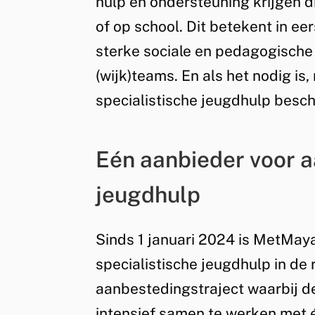
hulp en ondersteuning krijgen die
k
of op school. Dit betekent in ee
i
sterke sociale en pedagogische 
s
(wijk)teams. En als het nodig is
e
specialistische jeugdhulp besch
x
t
Eén aanbieder voor a
e
r
jeugdhulp
n
)
Sinds 1 januari 2024 is MetMay
specialistische jeugdhulp in de r
aanbestedingstraject waarbij d
intensief samen te werken met 