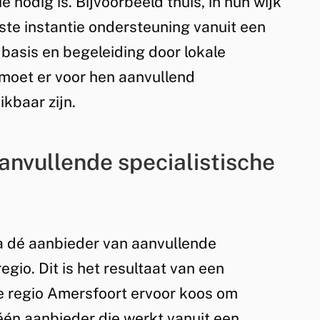
 nodig is. Bijvoorbeeld thuis, in hun wijk
rste instantie ondersteuning vanuit een
basis en begeleiding door lokale
, moet er voor hen aanvullend
ikbaar zijn.
anvullende specialistische
a dé aanbieder van aanvullende
egio. Dit is het resultaat van een
e regio Amersfoort ervoor koos om
één aanbieder die werkt vanuit een