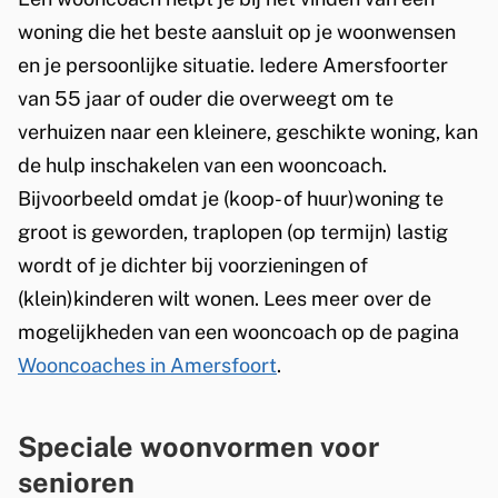
t
i
e
n
e
woning die het beste aansluit op je woonwensen
e
s
x
)
r
en je persoonlijke situatie. Iedere Amersfoorter
r
e
t
n
van 55 jaar of ouder die overweegt om te
n
x
e
)
verhuizen naar een kleinere, geschikte woning, kan
)
t
r
de hulp inschakelen van een wooncoach.
e
n
Bijvoorbeeld omdat je (koop- of huur)woning te
r
)
groot is geworden, traplopen (op termijn) lastig
n
wordt of je dichter bij voorzieningen of
)
(klein)kinderen wilt wonen. Lees meer over de
mogelijkheden van een wooncoach op de pagina
Wooncoaches in Amersfoort
.
Speciale woonvormen voor
senioren