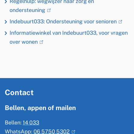
Regelhulp: wegwijzer naar zorg en
ondersteuning
(link
is
Indebuurt033: Ondersteuning voor senioren
(link
extern)
is
Informatiewinkel van Indebuurt033, voor vragen
extern
over wonen
(link
is
extern)
A
Contact
l
g
Bellen, appen of mailen
e
Bellen:
14 033
m
WhatsApp:
06 5750 5302
(