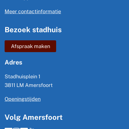
e
l
n
Meer contactinformatie
i
e
n
Bezoek stadhuis
i
k
n
i
Afspraak maken
s
f
e
o
Adres
x
r
t
Stadhuisplein 1
m
e
3811 LM Amersfoort
a
r
Openingstijden
t
n
)
i
Volg Amersfoort
e