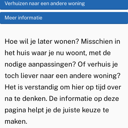
s
Verhuizen naar een andere woning
d
g
t
e
Meer informatie
e
e
z
r
n
e
A
Hoe wil je later wonen? Misschien in
t
t
p
l
het huis waar je nu woont, met de
i
h
a
g
e
nodige aanpassingen? Of verhuis je
u
g
e
toch liever naar een andere woning?
i
i
m
Het is verstandig om hier op tijd over
s
n
e
a
na te denken. De informatie op deze
w
e
n
pagina helpt je de juiste keuze te
o
n
maken.