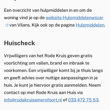
Een overzicht van hulpmiddelen in en om de
woning vind je op de
website Hulpmiddelenwijzer
(
van Vilans. Kijk ook op de pagina
Hulpmiddelen
l
.
i
n
Huischeck
k
i
Vrijwilligers van het Rode Kruis geven gratis
s
voorlichting om vallen, brand en inbraak te
e
voorkomen. Een vrijwilliger komt bij je thuis langs
x
en geeft advies over nuttige aanpassingen in je
t
huis. Je kunt je hiervoor gratis aanmelden. Neem
e
contact op met Rode Kruis aan Huis via
r
info@rodekruisamersfoort.nl
of
033 472 75 53
.
n