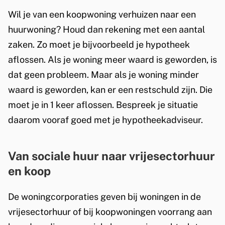
t
s
s
Wil je van een koopwoning verhuizen naar een
e
e
e
huurwoning? Houd dan rekening met een aantal
r
x
x
zaken. Zo moet je bijvoorbeeld je hypotheek
n
t
t
aflossen. Als je woning meer waard is geworden, is
)
e
e
dat geen probleem. Maar als je woning minder
r
r
waard is geworden, kan er een restschuld zijn. Die
n
n
moet je in 1 keer aflossen. Bespreek je situatie
)
)
daarom vooraf goed met je hypotheekadviseur.
Van sociale huur naar vrijesectorhuur
en koop
De woningcorporaties geven bij woningen in de
vrijesectorhuur of bij koopwoningen voorrang aan