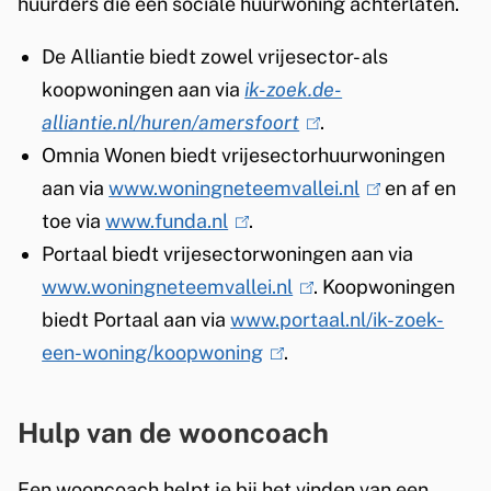
huurders die een sociale huurwoning achterlaten.
De Alliantie biedt zowel vrijesector- als
koopwoningen aan via
ik-zoek.de-
alliantie.nl/huren/amersfoort
(
.
Omnia Wonen biedt vrijesectorhuurwoningen
l
aan via
www.woningneteemvallei.nl
i
(
en af en
toe via
www.funda.nl
(
.
n
l
Portaal biedt vrijesectorwoningen aan via
l
k
i
www.woningneteemvallei.nl
i
(
i
. Koopwoningen
n
biedt Portaal aan via
n
www.portaal.nl/ik-zoek-
l
s
k
een-woning/koopwoning
k
(
.
i
e
i
i
l
n
x
s
s
i
k
t
e
Hulp van de wooncoach
e
n
i
e
x
x
k
s
r
t
Een wooncoach helpt je bij het vinden van een