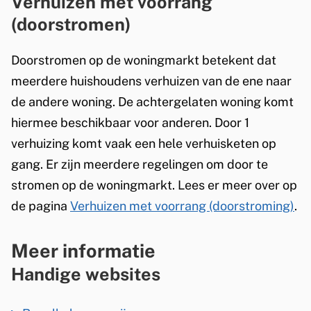
Verhuizen met voorrang
i
(doorstromen)
s
e
Doorstromen op de woningmarkt betekent dat
x
meerdere huishoudens verhuizen van de ene naar
t
de andere woning. De achtergelaten woning komt
e
hiermee beschikbaar voor anderen. Door 1
r
verhuizing komt vaak een hele verhuisketen op
n
gang. Er zijn meerdere regelingen om door te
)
stromen op de woningmarkt. Lees er meer over op
de pagina
Verhuizen met voorrang (doorstroming)
.
Meer informatie
Handige websites