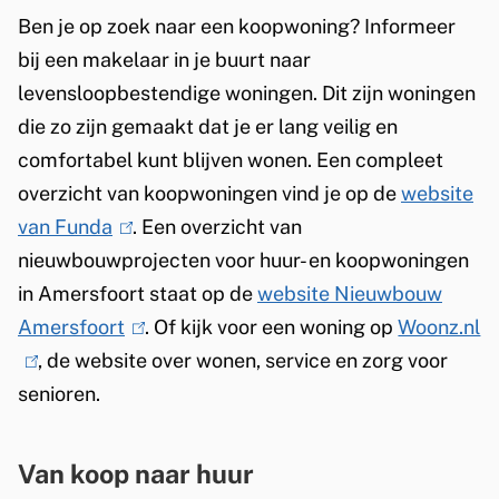
Ben je op zoek naar een koopwoning? Informeer
bij een makelaar in je buurt naar
levensloopbestendige woningen. Dit zijn woningen
die zo zijn gemaakt dat je er lang veilig en
comfortabel kunt blijven wonen. Een compleet
overzicht van koopwoningen vind je op de
website
van Funda
(
. Een overzicht van
nieuwbouwprojecten voor huur- en koopwoningen
l
in Amersfoort staat op de
i
website Nieuwbouw
Amersfoort
n
(
. Of kijk voor een woning op
Woonz.nl
(
, de website over wonen, service en zorg voor
k
l
l
senioren.
i
i
i
s
n
n
e
k
k
Van koop naar huur
x
i
i