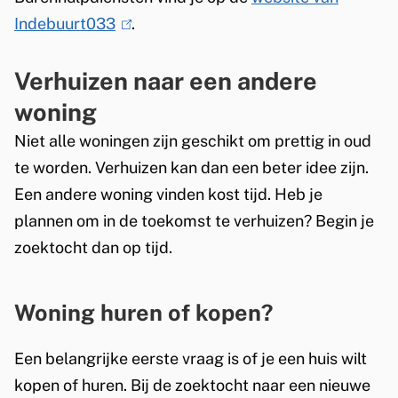
Indebuurt033
(
.
l
Verhuizen naar een andere
i
n
woning
k
Niet alle woningen zijn geschikt om prettig in oud
i
te worden. Verhuizen kan dan een beter idee zijn.
s
Een andere woning vinden kost tijd. Heb je
e
plannen om in de toekomst te verhuizen? Begin je
x
zoektocht dan op tijd.
t
e
Woning huren of kopen?
r
n
Een belangrijke eerste vraag is of je een huis wilt
)
kopen of huren. Bij de zoektocht naar een nieuwe