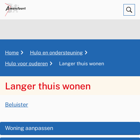
Ope
Zoe
K
Home
Hulp en ondersteuning
r
Hulp voor ouderen
Langer thuis wonen
u
i
m
Langer thuis wonen
e
A
l
Beluister
p
s
L
a
s
d
a
O
Woning aanpassen
i
p
n