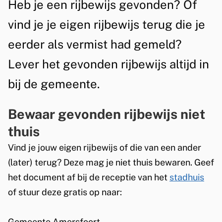
b
A
Heb je een rijbewijs gevonden? Of
t
e
e
l
e
vind je je eigen rijbewijs terug die je
z
g
w
n
eerder als vermist had gemeld?
e
e
t
i
Lever het gevonden rijbewijs altijd in
p
m
i
j
a
bij de gemeente.
e
e
s
g
e
Bewaar gevonden rijbewijs niet
g
i
n
thuis
e
n
Vind je jouw eigen rijbewijs of die van een ander
a
v
(later) terug? Deze mag je niet thuis bewaren. Geef
o
het document af bij de receptie van het
stadhuis
n
of stuur deze gratis op naar:
d
Gemeente Amersfoort