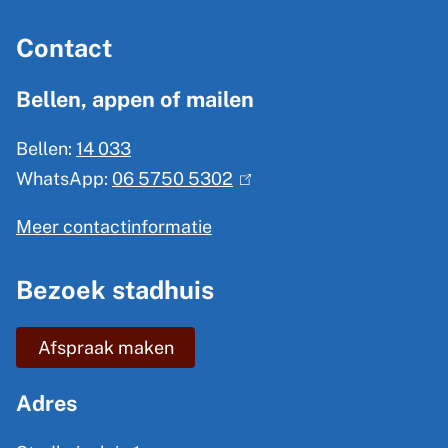
A
Contact
l
g
Bellen, appen of mailen
e
Bellen:
14 033
m
WhatsApp:
06 5750 5302
(
e
l
n
Meer contactinformatie
i
e
n
Bezoek stadhuis
i
k
n
i
Afspraak maken
s
f
e
o
Adres
x
r