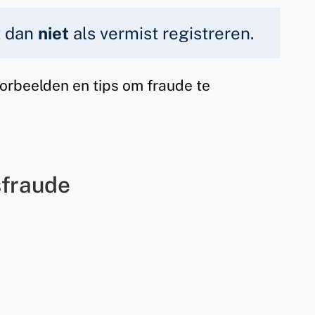
k
t dan
niet
als vermist registreren.
i
s
oorbeelden en tips om fraude te
e
x
t
e
sfraude
r
n
)