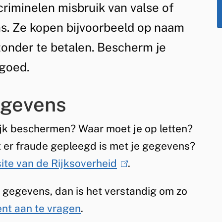
criminelen misbruik van valse of
ns. Ze kopen bijvoorbeeld op naam
onder te betalen. Bescherm je
goed.
egevens
jk beschermen? Waar moet je op letten?
t er fraude gepleegd is met je gegevens?
ite van de Rijksoverheid
(
.
l
e gegevens, dan is het verstandig om zo
i
nt aan te vragen
.
n