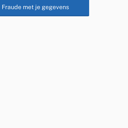
Op
Fraude met je gegevens
deze
pagina