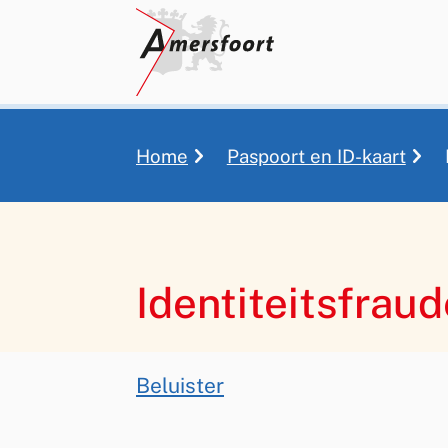
Home
Paspoort en ID-kaart
Kruimelpad
Identiteitsfraud
Assistentie
Beluister
Identiteitsfraude