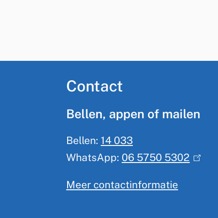
A
Contact
l
Bellen, appen of mailen
g
Bellen:
14 033
e
WhatsApp:
06 5750 5302
(
m
l
Meer contactinformatie
i
e
n