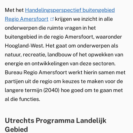
Met het
Handelingsperspectief buitengebied
Regio Amersfoort
(
krijgen we inzicht in alle
onderwerpen die ruimte vragen in het
l
buitengebied in de regio Amersfoort, waaronder
i
Hoogland-West. Het gaat om onderwerpen als
n
natuur, recreatie, landbouw of het opwekken van
k
energie en ontwikkelingen van deze sectoren.
i
Bureau Regio Amersfoort werkt hierin samen met
s
partijen uit de regio om keuzes te maken voor de
e
langere termijn (2040) hoe goed om te gaan met
x
al die functies.
t
e
r
Utrechts Programma Landelijk
n
Gebied