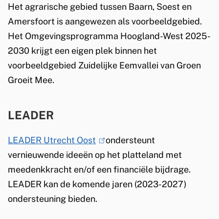
n
Het agrarische gebied tussen Baarn, Soest en
i
)
Amersfoort is aangewezen als voorbeeldgebied.
s
Het Omgevingsprogramma Hoogland-West 2025-
e
2030 krijgt een eigen plek binnen het
x
voorbeeldgebied Zuidelijke Eemvallei van Groen
t
Groeit Mee.
e
r
n
LEADER
)
LEADER Utrecht Oost
(
ondersteunt
vernieuwende ideeën op het platteland met
l
meedenkkracht en/of een financiële bijdrage.
i
LEADER kan de komende jaren (2023-2027)
n
ondersteuning bieden.
k
i