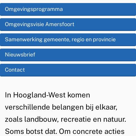
s
m
O
Omgevingsprogramma
i
p
g
s
Omgevingsvisie Amersfoort
d
e
t
e
Samenwerking gemeente, regio en provincie
v
e
z
i
Nieuwsbrief
n
e
t
n
Contact
p
i
g
a
e
s
g
A
In Hoogland-West komen
p
i
l
verschillende belangen bij elkaar,
r
n
g
zoals landbouw, recreatie en natuur.
a
e
o
Soms botst dat. Om concrete acties