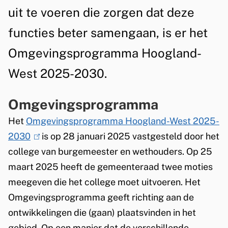
m
g
uit te voeren die zorgen dat deze
e
r
functies beter samengaan, is er het
e
a
n
Omgevingsprogramma Hoogland-
m
West 2025-2030.
m
a
Omgevingsprogramma
H
Het
Omgevingsprogramma Hoogland-West 2025-
2030
(
is op 28 januari 2025 vastgesteld door het
o
college van burgemeester en wethouders. Op 25
l
o
maart 2025 heeft de gemeenteraad twee moties
i
g
meegeven die het college moet uitvoeren. Het
n
Omgevingsprogramma geeft richting aan de
k
l
ontwikkelingen die (gaan) plaatsvinden in het
i
a
gebied. Op een manier dat de verschillende
s