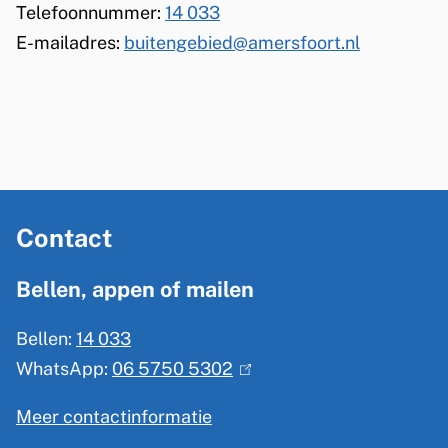
Telefoonnummer:
14 033
E-mailadres:
buitengebied@amersfoort.nl
A
Contact
l
g
Bellen, appen of mailen
e
Bellen:
14 033
m
WhatsApp:
06 5750 5302
(
e
l
n
Meer contactinformatie
i