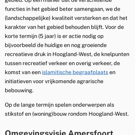
n
functies in het gebied beter samengaan, we de
e
(landschappelijke) kwaliteit versterken en dat het
x
d
karakter van het gebied behouden blijft. Voor de
t
-
korte termijn (5 jaar) is er actie nodig op
e
W
bijvoorbeeld de huidige en nog groeiende
r
e
recreatieve druk in Hoogland-West, de knelpunten
n
tussen recreatief verkeer en overig verkeer, de
)
s
komst van een
islamitische begraafplaats
en
t
initiatieven voor vrijkomende agrarische
bebouwing.
Op de lange termijn spelen onderwerpen als
stikstof en (woning)bouw rondom Hoogland-West.
Omgevingsvisie Amersfoort