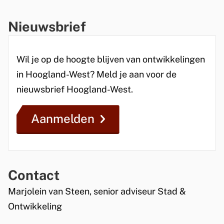
s
Nieuwsbrief
e
x
t
Wil je op de hoogte blijven van ontwikkelingen
e
in Hoogland-West? Meld je aan voor de
r
nieuwsbrief Hoogland-West.
n
)
Aanmelden
Contact
Marjolein van Steen, senior adviseur Stad &
Ontwikkeling