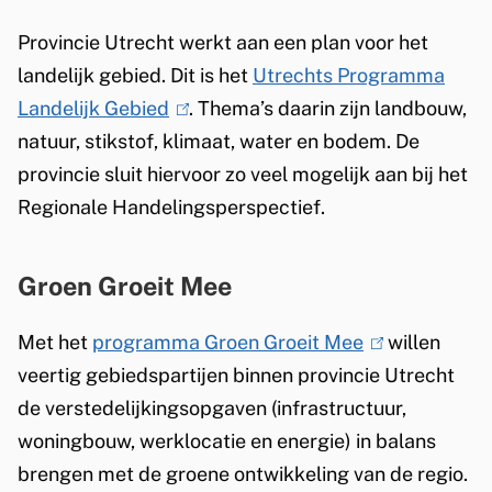
)
Provincie Utrecht werkt aan een plan voor het
landelijk gebied. Dit is het
Utrechts Programma
Landelijk Gebied
(
. Thema’s daarin zijn landbouw,
natuur, stikstof, klimaat, water en bodem. De
l
provincie sluit hiervoor zo veel mogelijk aan bij het
i
Regionale Handelingsperspectief.
n
k
i
Groen Groeit Mee
s
e
Met het
programma Groen Groeit Mee
(
willen
x
veertig gebiedspartijen binnen provincie Utrecht
l
t
de verstedelijkingsopgaven (infrastructuur,
i
e
woningbouw, werklocatie en energie) in balans
n
r
brengen met de groene ontwikkeling van de regio.
k