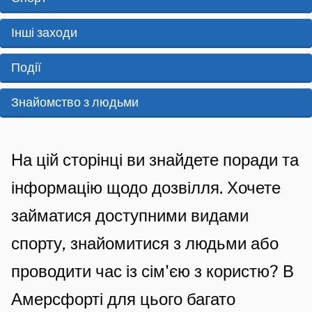
i
p
з
s
Інші заходи
d
в
t
e
Події
і
e
z
л
Знайомство з людьми
n
e
t
л
p
i
A
я
На цій сторінці ви знайдете поради та
a
e
l
т
інформацію щодо дозвілля. Хочете
g
g
а
i
займатися доступними видами
e
а
n
спорту, знайомитися з людьми або
m
a
к
проводити час із сім'єю з користю? В
e
т
Амерсфорті для цього багато
e