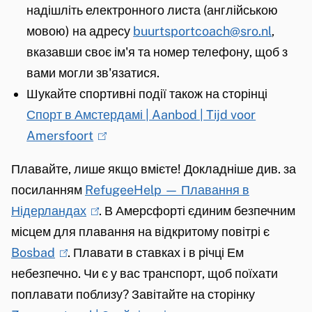
надішліть електронного листа (англійською
i
мовою) на адресу
buurtsportcoach@sro.nl
,
s
вказавши своє ім'я та номер телефону, щоб з
e
вами могли зв'язатися.
x
Шукайте спортивні події також на сторінці
t
Спорт в Амстердамі | Aanbod | Tijd voor
e
Amersfoort
(
r
l
n
Плавайте, лише якщо вмієте! Докладніше див. за
i
)
посиланням
RefugeeHelp — Плавання в
n
Нідерландах
(
. В Амерсфорті єдиним безпечним
k
місцем для плавання на відкритому повітрі є
l
i
Bosbad
(
. Плавати в ставках і в річці Ем
i
s
небезпечно. Чи є у вас транспорт, щоб поїхати
l
n
e
поплавати поблизу? Завітайте на сторінку
i
k
x