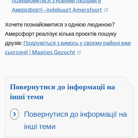
познайомитися з новими людьми в
t
Амерсфорті – indebuurt Amersfoort
e
(
r
l
Хочете познайомитися з однією людиною?
n
i
Амерсфорт реалізує кілька проєктів пошуку
)
n
друзів:
Подружіться з кимось у своєму районі вже
k
сьогодні! | Maatjes Gezocht
(
i
l
s
i
e
n
x
Повернутися до інформації на
k
t
інші теми
i
e
s
r
Повернутися до інформації на
e
n
інші теми
x
)
t