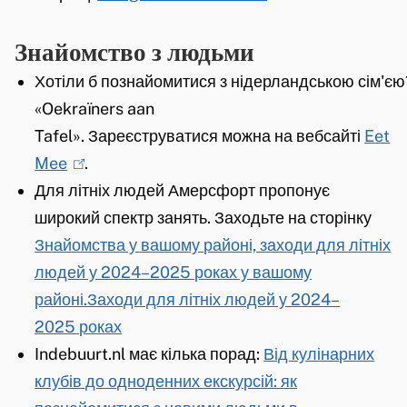
x
n
l
t
Знайомство з людьми
k
i
e
i
n
Хотіли б познайомитися з нідерландською сім
'
єю
r
s
k
«Oekraïners aan
n
e
i
Tafel».
Зареєструватися можна на вебсайті
Eet
)
x
s
Mee
(
.
t
e
Для літніх людей Амерсфорт пропонує
l
e
x
широкий спектр занять. Заходьте на сторінку
i
r
t
Знайомства у вашому районі, заходи для літніх
n
n
e
людей у 2024–2025 роках у вашому
k
)
r
районі.Заходи для літніх людей у 2024–
i
n
2025 роках
s
)
Indebuurt.nl має кілька порад:
e
Від кулінарних
клубів до одноденних екскурсій: як
x