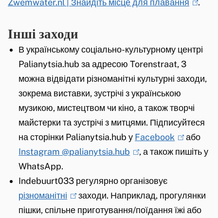
Zwemwater.nl | Знайдіть місце для плавання
n
i
(
.
t
k
s
l
e
Інші заходи
i
e
i
r
s
x
n
В українському соціально-культурному центрі
n
e
t
k
Palianytsia.hub за адресою Torenstraat, 3
)
x
e
i
можна відвідати різноманітні культурні заходи,
t
r
s
зокрема виставки, зустрічі з українською
e
n
e
музикою, мистецтвом чи кіно, а також творчі
r
)
x
майстерки та зустрічі з митцями. Підписуйтеся
n
t
на сторінки Palianytsia.hub у
Facebook
(
або
)
e
Instagram @palianytsia.hub
(
, а також пишіть у
l
r
WhatsApp.
l
i
n
Indebuurt033 регулярно організовує
i
n
)
різноманітні
(
заходи. Наприклад, прогулянки
n
k
пішки, спільне приготування/поїдання їжі або
l
k
i