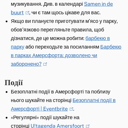
музикування. Див. в календарі
i
i
Samen in de
s
buurt
(
, чи є там щось цікаве для вас.
n
s
e
Якщо ви плануєте приготувати м’ясо у парку,
l
k
e
x
обов’язково перегляньте правила, щоб
i
i
x
t
дізнатися, де це можна робити:
n
s
t
барбекю в
e
парку
k
або переходьте за посиланням
e
e
Барбекю
r
в парках Амерсфорта: дозволено чи
i
x
r
n
заборонено?
s
t
(
n
)
e
e
l
)
Події
x
r
i
t
n
n
Безоплатні події в Амерсфорті та поблизу
e
)
k
нього шукайте на сторінці
Безоплатні події в
r
i
Амерсфорті | Eventbrite
(
.
n
s
«Регулярні» події шукайте на
l
)
e
сторінці
U!tagenda Amersfoort
i
(