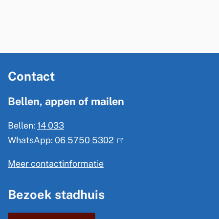
e
r
n
)
A
Contact
l
g
Bellen, appen of mailen
e
Bellen:
14 033
m
WhatsApp:
06 5750 5302
(
e
l
n
Meer contactinformatie
i
e
n
Bezoek stadhuis
i
k
n
i