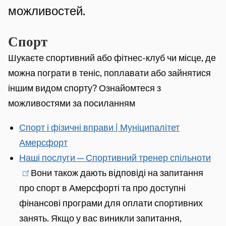
и
n
можливостей.
в
Спорт
н
Шукаєте спортивний або фітнес-клуб чи місце, де
о
можна пограти в теніс, поплавати або зайнятися
с
іншим видом спорту? Ознайомтеся з
т
можливостями за посиланням
і
Спорт і фізичні вправи | Муніципалітет
Амерсфорт
Наші послуги — Спортивний тренер спільноти
(
Вони також дають відповіді на запитання
l
про спорт в Амерсфорті та про доступні
i
фінансові програми для оплати спортивних
n
занять. Якщо у вас виникли запитання,
k