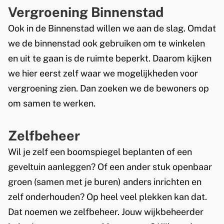
r
Vergroening Binnenstad
n
n
k
Ook in de Binnenstad willen we aan de slag. Omdat
)
i
we de binnenstad ook gebruiken om te winkelen
s
en uit te gaan is de ruimte beperkt. Daarom kijken
e
we hier eerst zelf waar we mogelijkheden voor
x
vergroening zien. Dan zoeken we de bewoners op
t
om samen te werken.
e
r
Zelfbeheer
n
Wil je zelf een
boomspiegel beplanten of een
)
geveltuin aanleggen? Of een ander
stuk openbaar
groen (samen met je buren) anders inrichten en
zelf onderhouden? Op heel veel plekken kan dat.
Dat noemen we zelfbeheer. Jouw wijkbeheerder