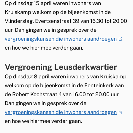
Op dinsdag 15 april waren inwoners van
Kruiskamp welkom op de bijeenkomst in de
Vlinderslag, Evertsenstraat 39 van 16.30 tot 20.00
uur. Dan gingen we in gesprek over de
vergroeningskansen die inwoners aandroegen
(
en hoe we hier mee verder gaan.
l
i
Vergroening Leusderkwartier
n
k
Op dinsdag 8 april waren inwoners van Kruiskamp
i
welkom op de bijeenkomst in de Fonteinkerk aan
s
de Robert Kochstraat 4 van 16.00 tot 20.00 uur.
e
Dan gingen we in gesprek over de
x
vergroeningskansen die inwoners aandroegen
(
t
en hoe we hiermee verder gaan.
l
e
i