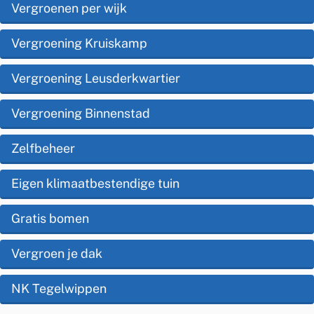
s
Vergroenen per wijk
d
e
t
e
Vergroening Kruiskamp
l
e
z
s
Vergroening Leusderkwartier
n
e
t
e
Vergroening Binnenstad
p
i
r
a
Zelfbeheer
e
u
g
Eigen klimaatbestendige tuin
i
i
t
n
Gratis bomen
a
,
Vergroen je dak
g
NK Tegelwippen
r