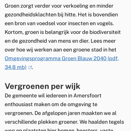
Groen zorgt verder voor verkoeling en minder
gezondheidsklachten bij hitte. Het is bovendien
een bron van voedsel voor insecten en vogels.
Kortom, groen is belangrijk voor de biodiversiteit
en de gezondheid van mens en dier.
Lees meer
over hoe wij werken aan een groene stad in het
Omgevingsprogramma Groen Blauw 2040
(pdf,
34,8 mb)
(
.
l
Vergroenen per wijk
i
n
De gemeente wil iedereen in Amersfoort
k
enthousiast maken om de omgeving te
i
vergroenen. De afgelopen jaren maakten we al
s
verschillende plekken groener. We haalden tegels
e
weg en plaatsten hier bomen, heesters, vaste