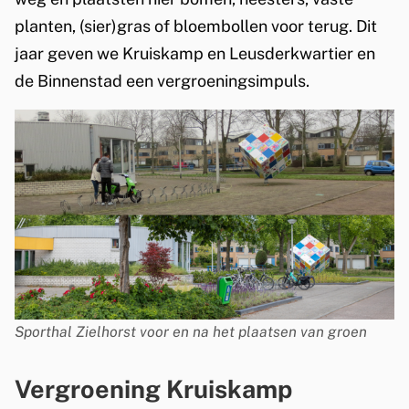
x
planten, (sier)gras of bloembollen voor terug. Dit
t
jaar geven we Kruiskamp en Leusderkwartier en
e
de Binnenstad een vergroeningsimpuls.
r
n
)
Sporthal Zielhorst voor en na het plaatsen van groen
Vergroening Kruiskamp