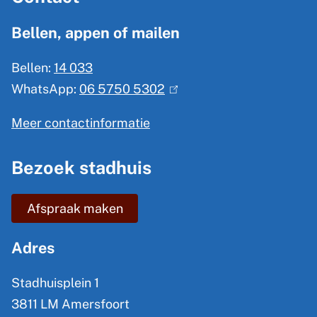
g
Bellen, appen of mailen
e
Bellen:
14 033
m
WhatsApp:
06 5750 5302
(
e
l
n
Meer contactinformatie
i
e
n
Bezoek stadhuis
i
k
n
i
Afspraak maken
s
f
e
o
Adres
x
r
t
Stadhuisplein 1
m
e
3811 LM Amersfoort