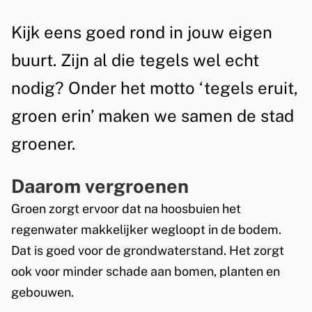
o
A
Kijk eens goed rond in jouw eigen
e
l
buurt. Zijn al die tegels wel echt
n
g
nodig? Onder het motto ‘tegels eruit,
e
e
groen erin’ maken we samen de stad
r
m
groener.
i
e
n
e
Daarom vergroenen
n
Groen zorgt ervoor dat na hoosbuien het
regenwater makkelijker wegloopt in de bodem.
Dat is goed voor de grondwaterstand. Het zorgt
ook voor minder schade aan bomen, planten en
gebouwen.