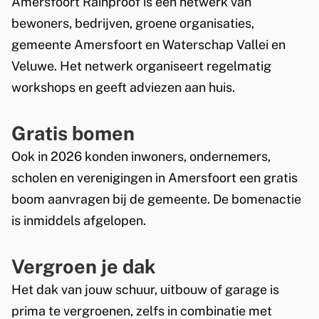
Amersfoort Rainproof is een netwerk van
k
bewoners, bedrijven, groene organisaties,
i
gemeente Amersfoort en Waterschap Vallei en
s
Veluwe. Het netwerk organiseert regelmatig
e
workshops en geeft adviezen aan huis.
x
t
Gratis bomen
e
Ook in 2026 konden inwoners, ondernemers,
r
scholen en verenigingen in Amersfoort een gratis
n
boom aanvragen bij de gemeente. De bomenactie
)
is inmiddels afgelopen.
Vergroen je dak
Het dak van jouw schuur, uitbouw of garage is
prima te vergroenen, zelfs in combinatie met