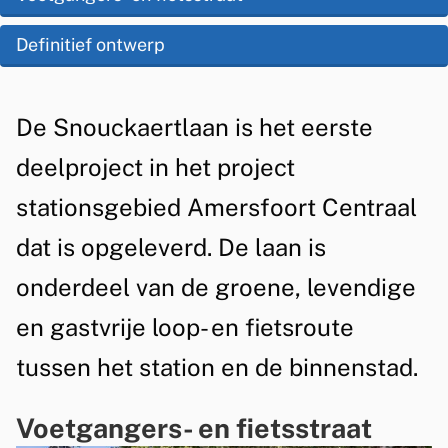
i
p
a
s
Definitief ontwerp
d
t
t
e
i
e
A
De Snouckaertlaan is het eerste
z
o
n
l
e
deelproject in het project
t
n
g
p
stationsgebied Amersfoort Centraal
i
s
e
a
dat is opgeleverd. De laan is
e
g
m
g
onderdeel van de groene, levendige
e
e
i
en gastvrije loop- en fietsroute
e
b
n
n
tussen het station en de binnenstad.
a
i
e
Voetgangers- en fietsstraat