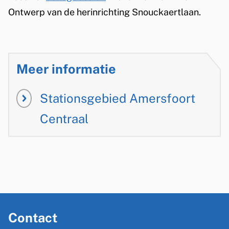
Ontwerp van de herinrichting Snouckaertlaan.
l
i
n
k
Meer informatie
i
s
Stationsgebied Amersfoort
e
Centraal
x
t
e
r
n
)
A
Contact
l