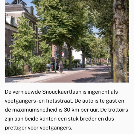
d
S
n
o
u
c
k
a
De vernieuwde Snouckaertlaan is ingericht als
e
voetgangers- en fietsstraat. De auto is te gast en
r
de maximumsnelheid is 30 km per uur. De trottoirs
t
zijn aan beide kanten een stuk breder en dus
prettiger voor voetgangers.
l