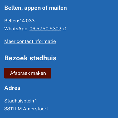
g
Bellen, appen of mailen
e
Bellen:
14 033
m
WhatsApp:
06 5750 5302
(
e
l
n
Meer contactinformatie
i
e
n
Bezoek stadhuis
i
k
n
i
Afspraak maken
s
f
e
o
Adres
x
r
t
Stadhuisplein 1
m
e
3811 LM Amersfoort
a
r