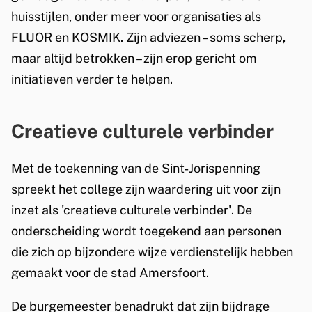
huisstijlen, onder meer voor organisaties als
n
FLUOR en KOSMIK. Zijn adviezen – soms scherp,
d
maar altijd betrokken – zijn erop gericht om
e
initiatieven verder te helpen.
r
R
Creatieve culturele verbinder
a
Met de toekenning van de Sint‑Jorispenning
y
spreekt het college zijn waardering uit voor zijn
m
inzet als 'creatieve culturele verbinder'. De
onderscheiding wordt toegekend aan personen
o
die zich op bijzondere wijze verdienstelijk hebben
n
gemaakt voor de stad Amersfoort.
d
De burgemeester benadrukt dat zijn bijdrage