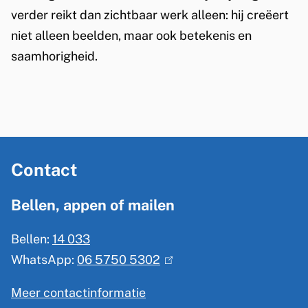
v
verder reikt dan zichtbaar werk alleen: hij creëert
a
niet alleen beelden, maar ook betekenis en
saamhorigheid.
n
d
e
n
A
H
Contact
l
g
o
Bellen, appen of mailen
e
e
Bellen:
14 033
m
k
WhatsApp:
06 5750 5302
(
e
l
n
Meer contactinformatie
i