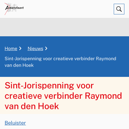
Ope
Zoe
K
Home
Nieuws
r
Sint-Jorispenning voor creatieve verbinder Raymond
u
van den Hoek
i
m
Sint-Jorispenning voor
e
l
creatieve verbinder Raymond
p
van den Hoek
a
d
A
Beluister