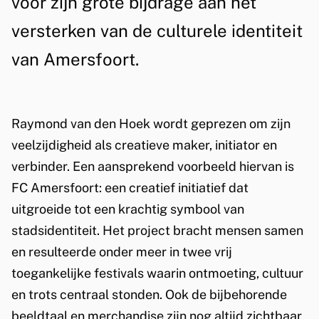
voor zijn grote bijdrage aan het
n
versterken van de culturele identiteit
n
van Amersfoort.
i
n
Raymond van den Hoek wordt geprezen om zijn
g
veelzijdigheid als creatieve maker, initiator en
v
verbinder. Een aansprekend voorbeeld hiervan is
o
FC Amersfoort: een creatief initiatief dat
uitgroeide tot een krachtig symbool van
o
stadsidentiteit. Het project bracht mensen samen
r
en resulteerde onder meer in twee vrij
c
toegankelijke festivals waarin ontmoeting, cultuur
en trots centraal stonden. Ook de bijbehorende
r
beeldtaal en merchandise zijn nog altijd zichtbaar