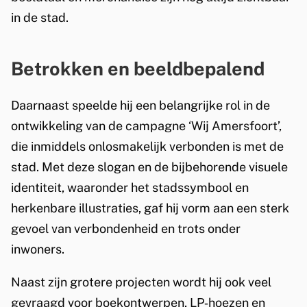
e
in de stad.
a
t
Betrokken en beeldbepalend
i
Daarnaast speelde hij een belangrijke rol in de
e
ontwikkeling van de campagne ‘Wij Amersfoort’,
v
die inmiddels onlosmakelijk verbonden is met de
e
stad. Met deze slogan en de bijbehorende visuele
identiteit, waaronder het stadssymbool en
v
herkenbare illustraties, gaf hij vorm aan een sterk
e
gevoel van verbondenheid en trots onder
r
inwoners.
b
Naast zijn grotere projecten wordt hij ook veel
i
gevraagd voor boekontwerpen, LP‑hoezen en