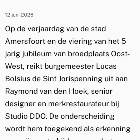
s
S
s
i
12 juni 2026
i
n
Op de verjaardag van de stad
s
t
Amersfoort en de viering van het 5
t
-
jarig jubileum van broedplaats Oost-
e
J
n
West, reikt burgemeester Lucas
t
o
Bolsius de Sint Jorispenning uit aan
i
r
Raymond van den Hoek, senior
e
i
designer en merkrestaurateur bij
s
Studio DDO. De onderscheiding
p
wordt hem toegekend als erkenning
e