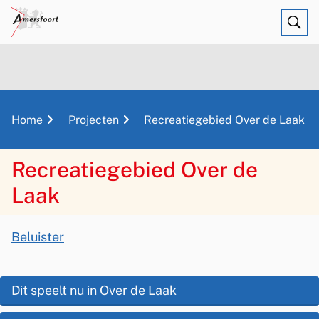
Ope
Zoe
K
Home
Projecten
Recreatiegebied Over de Laak
r
u
Recreatiegebied Over de
i
Laak
m
e
A
l
Beluister
p
s
R
a
s
d
e
O
Dit speelt nu in Over de Laak
i
p
c