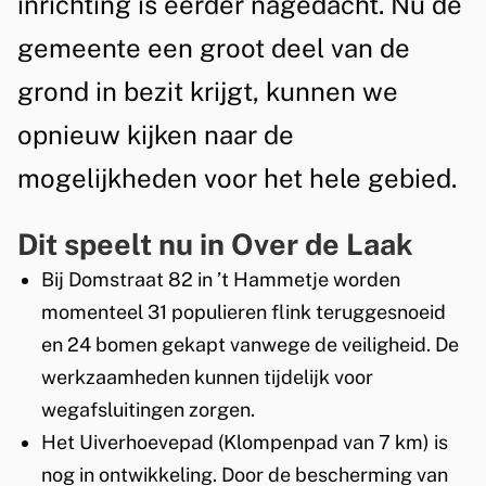
inrichting is eerder nagedacht. Nu de
d
e
gemeente een groot deel van de
e
O
n
grond in bezit krijgt, kunnen we
v
opnieuw kijken naar de
e
mogelijkheden voor het hele gebied.
r
d
Dit speelt nu in Over de Laak
e
Bij Domstraat 82 in ’t Hammetje worden
L
momenteel 31 populieren flink teruggesnoeid
en 24 bomen gekapt vanwege de veiligheid. De
a
werkzaamheden kunnen tijdelijk voor
a
wegafsluitingen zorgen.
k
Het Uiverhoevepad (Klompenpad van 7 km) is
nog in ontwikkeling. Door de bescherming van