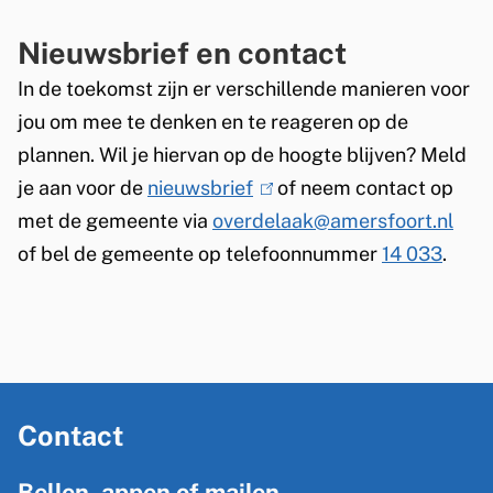
Nieuwsbrief en contact
In de toekomst zijn er verschillende manieren voor
jou om mee te denken en te reageren op de
plannen. Wil je hiervan op de hoogte blijven? Meld
je aan voor de
nieuwsbrief
(
of neem contact op
met de gemeente via
overdelaak@amersfoort.nl
l
of bel de gemeente op telefoonnummer
i
14 033
.
n
k
i
s
A
e
Contact
l
x
g
t
Bellen, appen of mailen