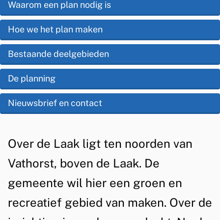
s
Waarom een plan nodig is
d
r
t
e
Hoe we het plan maken
e
e
z
a
Bestaande deelgebieden
n
e
t
t
De planning
p
i
i
a
Nieuwsbrief en contact
e
e
g
g
i
A
Over de Laak ligt ten noorden van
e
n
l
Vathorst, boven de Laak. De
a
b
g
gemeente wil hier een groen en
i
e
recreatief gebied van maken. Over de
e
m