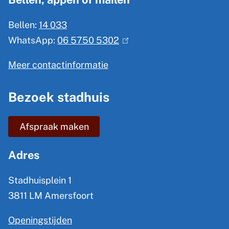
e
e
Bellen:
14 033
m
r
WhatsApp:
06 5750 5302
(
n
e
l
)
n
Meer contactinformatie
i
e
n
Bezoek stadhuis
i
k
n
i
Afspraak maken
s
f
e
o
Adres
x
r
t
Stadhuisplein 1
m
e
3811 LM Amersfoort
a
r
Openingstijden
t
n