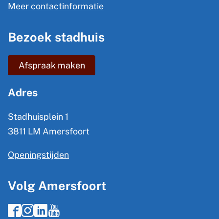
n
Meer contactinformatie
i
e
n
Bezoek stadhuis
i
k
n
i
Afspraak maken
s
f
e
o
Adres
x
r
t
Stadhuisplein 1
m
e
3811 LM Amersfoort
a
r
Openingstijden
t
n
)
i
Volg Amersfoort
e
F
I
L
Y