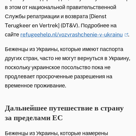
в этом от национальной правительственной
Службы репатриации и возврата [Dienst
Terugkeer en Vertrek] (DT&V). Подробнее на
сайте
refugeehelp.nl/vozvrashchenie-v-ukrainu
(
.
l
Беженцы из Украины, которые имеют паспорта
i
других стран, часто не могут вернуться в Украину,
n
поскольку украинское посольство пока не
k
продлевает просроченные разрешения на
i
временное проживание.
s
e
Дальнейшее путешествие в страну
x
за пределами ЕС
t
e
Беженцы из Украины, которые намерены
r