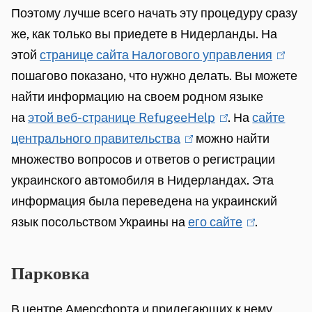
Поэтому лучше всего начать эту процедуру сразу
же, как только вы приедете в Нидерланды. На
этой
странице сайта Налогового управления
(
пошагово показано, что нужно делать. Вы можете
l
найти информацию на своем родном языке
i
на
этой веб-странице RefugeeHelp
(
. На
сайте
n
центрального правительства
(
можно найти
l
k
множество вопросов и ответов о регистрации
l
i
i
украинского автомобиля в Нидерландах. Эта
i
n
s
информация была переведена на украинский
n
k
e
язык посольством Украины на
k
его сайте
i
(
.
x
i
s
l
t
s
e
i
e
Парковка
e
x
n
r
x
t
k
n
В центре Амерсфорта и прилегающих к нему