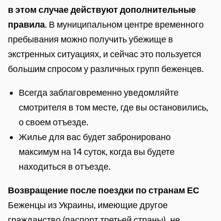
n
в этом случае действуют дополнительные
k
правила
.
В муниципальном центре временного
i
пребывания можно получить убежище в
s
экстренных ситуациях, и сейчас это пользуется
e
большим спросом у различных групп беженцев.
x
t
Всегда заблаговременно уведомляйте
e
смотрителя в том месте, где вы остановились,
r
о своем отъезде.
n
Жилье для вас будет забронировано
)
максимум на 14 суток, когда вы будете
находиться в отъезде.
Возвращение после поездки по странам ЕС
Беженцы из Украины, имеющие другое
гражданство (паспорт третьей страны), не