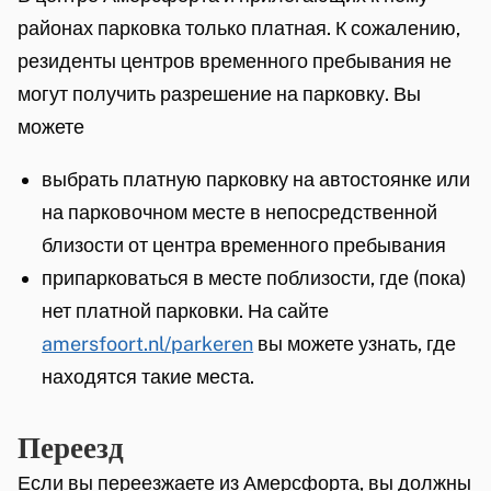
t
e
i
)
районах парковка только платная. К сожалению,
e
r
s
резиденты центров временного пребывания не
r
n
e
могут получить разрешение на парковку. Вы
n
)
x
можете
)
t
выбрать платную парковку на автостоянке или
e
на парковочном месте в непосредственной
r
близости от центра временного пребывания
n
припарковаться в месте поблизости, где (пока)
)
нет платной парковки. На сайте
amersfoort.nl/parkeren
вы можете узнать, где
находятся такие места.
Переезд
Если вы переезжаете из Амерсфорта, вы должны