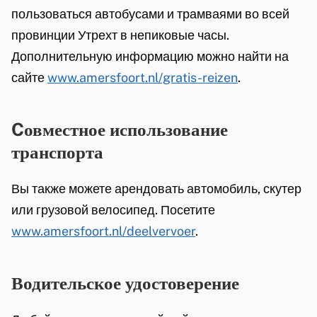
s
пользоваться автобусами и трамваями во всей
e
провинции Утрехт в непиковые часы.
x
Дополнительную информацию можно найти на
t
сайте
www.amersfoort.nl/gratis-reizen
.
e
r
Cовместное использование
n
транспорта
)
Вы также можете арендовать автомобиль, скутер
или грузовой велосипед. Посетите
www.amersfoort.nl/deelvervoer
.
Водительское удостоверение