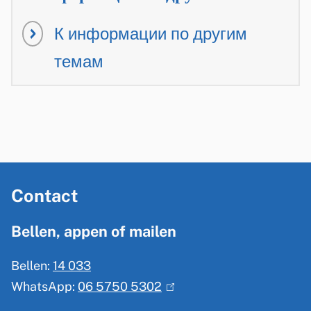
К информации по другим
темам
A
Contact
l
g
Bellen, appen of mailen
e
Bellen:
14 033
m
WhatsApp:
06 5750 5302
(
e
l