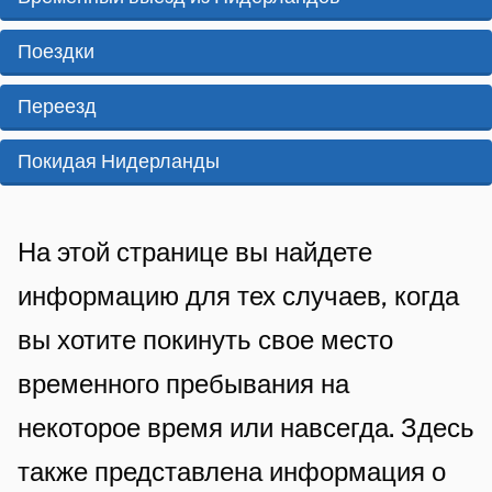
i
p
р
s
Поездки
d
е
t
e
Переезд
е
e
z
з
Покидая Нидерланды
n
e
t
д
p
i
A
и
На этой странице вы найдете
a
e
l
л
информацию для тех случаев, когда
g
g
и
i
вы хотите покинуть свое место
e
о
n
временного пребывания на
m
a
т
некоторое время или навсегда. Здесь
e
ъ
также представлена информация о
e