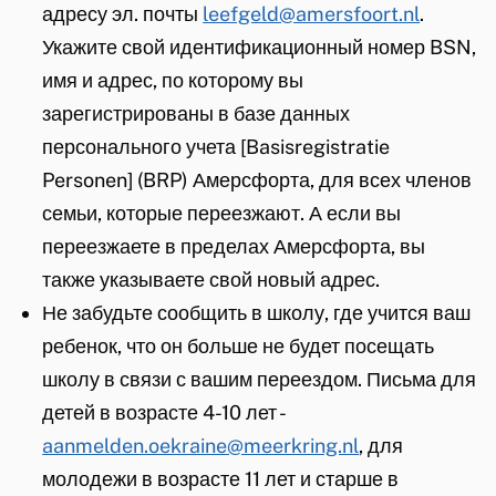
адресу эл. почты
i
leefgeld@amersfoort.nl
.
Укажите свой идентификационный номер BSN,
s
имя и адрес, по которому вы
e
зарегистрированы в базе данных
x
персонального учета [Basisregistratie
t
Personen] (BRP) Амерсфорта, для всех членов
e
семьи, которые переезжают. А если вы
r
переезжаете в пределах Амерсфорта, вы
n
также указываете свой новый адрес.
)
Не забудьте сообщить в школу, где учится ваш
ребенок, что он больше не будет посещать
школу в связи с вашим переездом. Письма для
детей в возрасте 4-10 лет -
aanmelden.oekraine@meerkring.nl
, для
молодежи в возрасте 11 лет и старше в