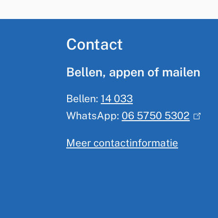
A
Contact
l
Bellen, appen of mailen
g
Bellen:
14 033
e
WhatsApp:
06 5750 5302
(
m
l
Meer contactinformatie
i
e
n
n
k
e
i
s