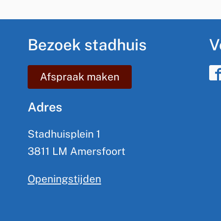
Bezoek stadhuis
V
F
Afspraak maken
a
Adres
c
e
Stadhuisplein 1
b
3811 LM Amersfoort
o
o
Openingstijden
k
G