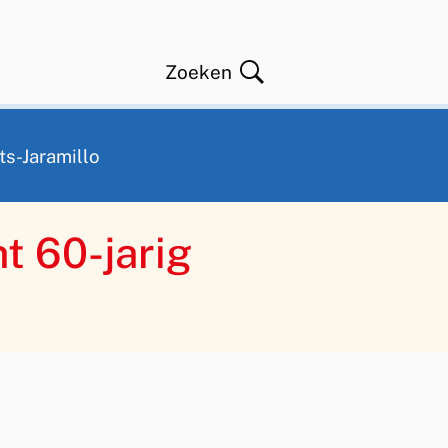
Zoeken
Open
ts-Jaramillo
t 60-jarig