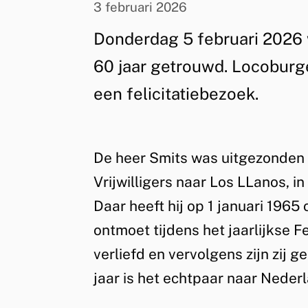
3 februari 2026
Tyas
Donderdag 5 februari 2026 
60 jaar getrouwd. Locoburge
Bijlholt
een felicitatiebezoek.
bezocht
De heer Smits was uitgezonden 
60-
Vrijwilligers naar Los LLanos, i
Daar heeft hij op 1 januari 196
jarig
ontmoet tijdens het jaarlijkse F
bruidspaar
verliefd en vervolgens zijn zij 
jaar is het echtpaar naar Neder
Smits-