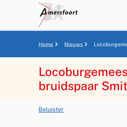
Home
Nieuws
Locoburgemees
Kruimelpad
Locoburgemeeste
bruidspaar Smit
Assistentie
Beluister
Locoburgemeester