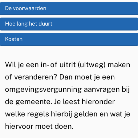
i
t
e
De voorwaarden
t
e
z
o
Hoe lang het duurt
n
e
t
f
Kosten
p
i
u
a
e
i
g
A
Wil je een in- of uitrit (uitweg) maken
t
i
l
of veranderen? Dan moet je een
r
n
g
omgevingsvergunning aanvragen bij
a
e
i
de gemeente. Je leest hieronder
m
t
welke regels hierbij gelden en wat je
e
(
hiervoor moet doen.
e
u