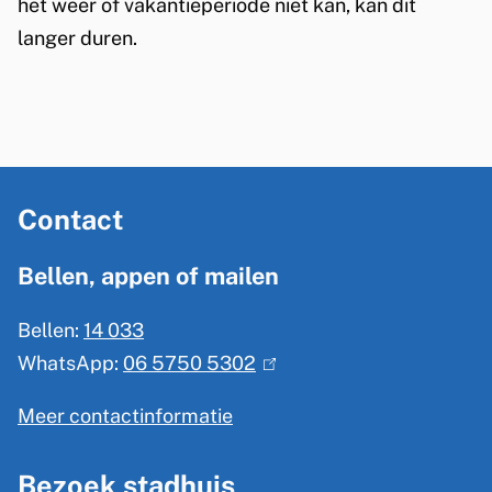
het weer of vakantieperiode niet kan, kan dit
langer duren.
A
Contact
l
g
Bellen, appen of mailen
e
Bellen:
14 033
m
WhatsApp:
06 5750 5302
(
e
l
n
Meer contactinformatie
i
e
n
Bezoek stadhuis