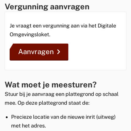
n
i
Vergunning aanvragen
t
Je vraagt een vergunning aan via het Digitale
w
Omgevingsloket.
e
g
Aanvragen
)
Wat moet je meesturen?
Stuur bij je aanvraag een plattegrond op schaal
mee. Op deze plattegrond staat de:
Precieze locatie van de nieuwe inrit (uitweg)
met het adres.