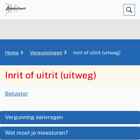
Ope
Zoe
K
Home
Vergunningen
Inrit of uitrit (uitweg)
r
u
Inrit of uitrit (uitweg)
i
m
A
e
Beluister
s
l
I
p
s
n
O
a
Vergunning aanvragen
i
d
p
r
s
Wat moet je meesturen?
d