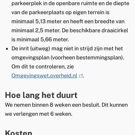
parkeerplek in de openbare ruimte en de diepte
van de parkeerplaats op eigen terrein is
minimaal 5,13 meter en heeft een breedte van
minimaal 2,5 meter. De beschikbare draaicirkel
is minimaal 5,66 meter.
De inrit (uitweg) mag niet in strijd zijn met het
omgevingsplan (voorheen bestemmingsplan).
Om dit te controleren, zie
Omgevingswet.overheid.nl
(
.
l
Hoe lang het duurt
i
n
We nemen binnen 8 weken een besluit. Dit kunnen
k
we verlengen met 6 weken.
i
s
Kosten