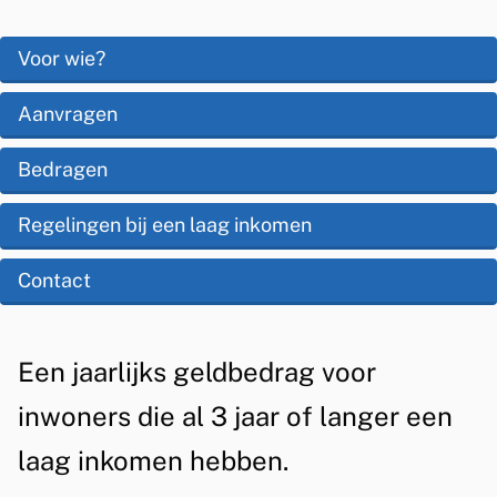
I
s
n
O
Voor wie?
i
p
d
s
Aanvragen
d
i
t
e
Bedragen
v
e
z
i
Regelingen bij een laag inkomen
n
e
t
d
Contact
p
i
u
a
e
e
g
A
Een jaarlijks geldbedrag voor
l
i
l
inwoners die al 3 jaar of langer een
e
n
g
laag inkomen hebben.
a
e
i