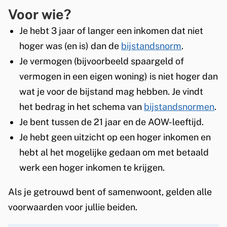
m
Voor wie?
n
e
Je hebt 3 jaar of langer een inkomen dat niet
k
e
hoger was (en is) dan de
bijstandsnorm
.
o
Je vermogen (bijvoorbeeld spaargeld of
n
m
vermogen in een eigen woning) is niet hoger dan
e
wat je voor de bijstand mag hebben. Je vindt
het bedrag in het schema van
bijstandsnormen
.
n
Je bent tussen de 21 jaar en de AOW-leeftijd.
s
Je hebt geen uitzicht op een hoger inkomen en
t
hebt al het mogelijke gedaan om met betaald
werk een hoger inkomen te krijgen.
o
e
Als je getrouwd bent of samenwoont, gelden alle
voorwaarden voor jullie beiden.
s