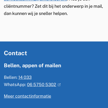
m
cliëntnummer? Zet dit bij het onderwerp in je mail,
e
dan kunnen wij je sneller helpen.
n
s
t
o
A
e
Contact
l
s
g
Bellen, appen of mailen
l
e
a
Bellen:
14 033
m
g
WhatsApp:
06 5750 5302
(
e
L
l
n
Meer contactinformatie
e
i
e
u
n