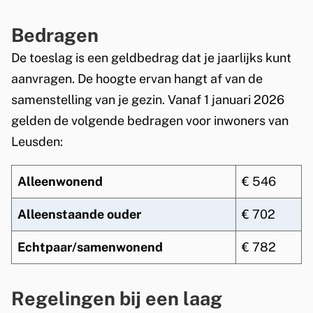
e
r
Bedragen
n
a
De toeslag is een geldbedrag dat je jaarlijks kunt
a
aanvragen. De hoogte ervan hangt af van de
g
samenstelling van je gezin. Vanaf 1 januari 2026
f
gelden de volgende bedragen voor inwoners van
o
Leusden:
r
m
Alleenwonend
€ 546
u
Alleenstaande ouder
€ 702
l
i
Echtpaar/samenwonend
€ 782
e
r
Regelingen bij een laag
I