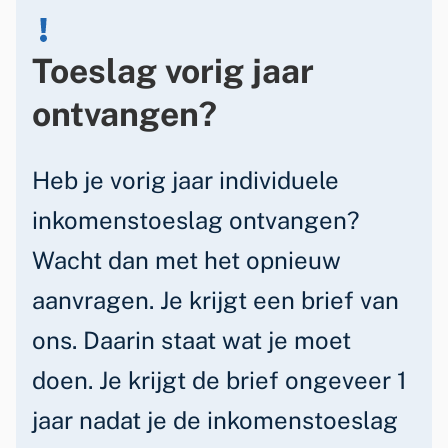
l
a
Toeslag vorig jaar
g
ontvangen?
v
o
Heb je vorig jaar individuele
o
inkomenstoeslag ontvangen?
r
Wacht dan met het opnieuw
i
aanvragen. Je krijgt een brief van
n
ons. Daarin staat wat je moet
w
doen. Je krijgt de brief ongeveer 1
o
jaar nadat je de inkomenstoeslag
n