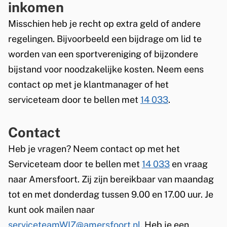
inkomen
n
Misschien heb je recht op extra geld of andere
d
regelingen. Bijvoorbeeld een bijdrage om lid te
i
worden van een sportvereniging of bijzondere
v
bijstand voor noodzakelijke kosten. Neem eens
i
contact op met je klantmanager of het
d
serviceteam door te bellen met
14 033
.
u
e
Contact
l
Heb je vragen? Neem contact op met het
e
Serviceteam door te bellen met
14 033
en vraag
i
naar Amersfoort. Zij zijn bereikbaar van maandag
n
tot en met donderdag tussen 9.00 en 17.00 uur. Je
k
kunt ook mailen naar
o
serviceteamWIZ@amersfoort.nl
. Heb je een