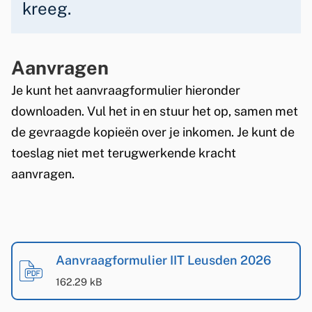
kreeg.
e
r
Aanvragen
s
Je kunt het aanvraagformulier hieronder
v
downloaden. Vul het in en stuur het op, samen met
a
de gevraagde kopieën over je inkomen. Je kunt de
toeslag niet met terugwerkende kracht
n
aanvragen.
L
e
u
A
a
Aanvraagformulier IIT Leusden 2026
s
(
PDF
-
)
n
162.29 kB
d
v