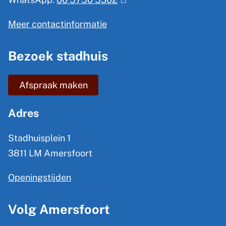
e
l
n
Meer contactinformatie
i
e
n
Bezoek stadhuis
i
k
n
i
Afspraak maken
s
f
e
o
Adres
x
r
t
Stadhuisplein 1
m
e
3811 LM Amersfoort
a
r
Openingstijden
t
n
)
i
Volg Amersfoort
e