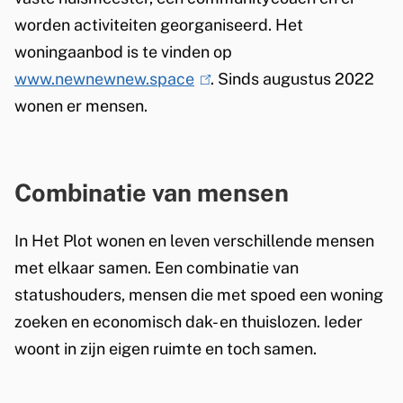
t
worden activiteiten georganiseerd. Het
r
woningaanbod is te vinden op
a
www.newnewnew.space
(
. Sinds augustus 2022
wonen er mensen.
l
t
i
i
n
j
k
Combinatie van mensen
i
d
In Het Plot wonen en leven verschillende mensen
s
e
met elkaar samen. Een combinatie van
e
l
statushouders, mensen die met spoed een woning
x
i
zoeken en economisch dak- en thuislozen. Ieder
t
woont in zijn eigen ruimte en toch samen.
e
j
r
k
n