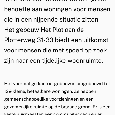
i
t
behoefte aan woningen voor mensen
s
P
die in een nijpende situatie zitten.
t
l
e
Het gebouw Het Plot aan de
o
n
Plotterweg 31-33 biedt een uitkomst
t
t
voor mensen die met spoed op zoek
i
:
zijn naar een tijdelijke woonruimte.
e
1
2
Het voormalige kantoorgebouw is omgebouwd tot
9
129 kleine, betaalbare woningen. Ze hebben
e
gemeenschappelijke voorzieningen en een
x
gezamenlijke ruimte op de begane grond. Er is een
vaste huismeester, een communitycoach en er