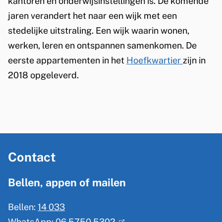
kantoren en onderwijsinstellingen is. De komende
jaren verandert het naar een wijk met een
stedelijke uitstraling. Een wijk waarin wonen,
werken, leren en ontspannen samenkomen. De
eerste appartementen in het
Hoefkwartier
zijn in
2018 opgeleverd.
A
Contact
l
g
Bellen, appen of mailen
e
Bellen:
14 033
m
WhatsApp:
06 5750 5302
(