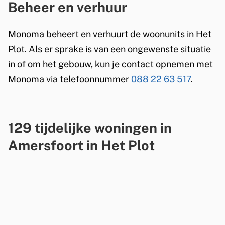
Beheer en verhuur
e
)
w
Monoma beheert en verhuurt de woonunits in Het
Plot. Als er sprake is van een ongewenste situatie
o
in of om het gebouw, kun je contact opnemen met
n
Monoma via telefoonnummer
088 22 63 517
.
i
n
129 tijdelijke woningen in
g
Amersfoort in Het Plot
e
n