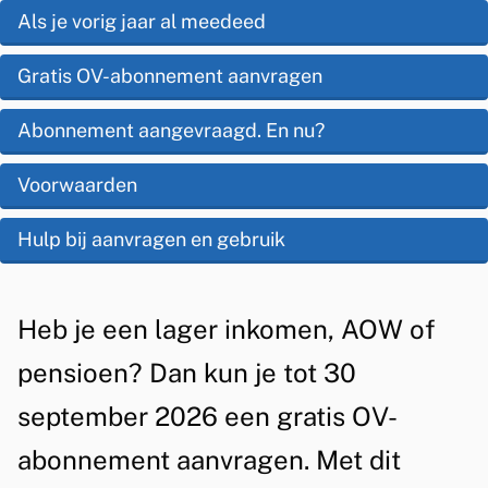
s
r
O
Als je vorig jaar al meedeed
i
p
a
s
Gratis OV-abonnement aanvragen
d
t
t
e
Abonnement aangevraagd. En nu?
i
e
z
s
Voorwaarden
n
e
t
r
Hulp bij aanvragen en gebruik
p
i
e
a
e
i
g
A
Heb je een lager inkomen, AOW of
z
i
l
pensioen? Dan kun je tot 30
e
n
g
september 2026 een gratis OV-
a
e
n
abonnement aanvragen. Met dit
m