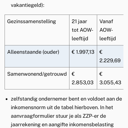
vakantiegeld):
s
e
Gezinssamenstelling
21 jaar
Vanaf
x
tot AOW-
AOW-
t
leeftijd
leeftijd
e
r
Alleenstaande (ouder)
€ 1.997,13
€
n
2.229,69
)
Samenwonend/getrouwd
€
€
2.853,03
3.055,43
zelfstandig ondernemer bent en voldoet aan de
inkomensnorm uit de tabel hierboven. In het
aanvraagformulier stuur je als ZZP-er de
jaarrekening en aangifte inkomensbelasting