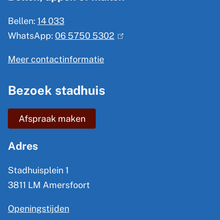
e
Bellen:
14 033
m
WhatsApp:
06 5750 5302
(
e
l
n
Meer contactinformatie
i
e
n
Bezoek stadhuis
i
k
n
i
Afspraak maken
s
f
e
o
Adres
x
r
t
Stadhuisplein 1
m
e
3811 LM Amersfoort
a
r
Openingstijden
t
n