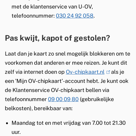
met de klantenservice van U-OV,
telefoonnummer:
030 24 92 058
.
Pas kwijt, kapot of gestolen?
Laat dan je kaart zo snel mogelijk blokkeren om te
voorkomen dat anderen er mee reizen. Je kunt dit
zelf via internet doen op
Ov-chipkaart.nl
(
als je
een 'Mijn OV-chipkaart'-account hebt. Je kunt ook
l
de Klantenservice OV-chipkaart bellen via
i
telefoonnummer
09 00 09 80
(gebruikelijke
n
belkosten), bereikbaar van:
k
i
Maandag tot en met vrijdag van 7.00 tot 21.30
s
uur.
e