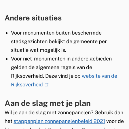
Andere situaties
Voor monumenten buiten beschermde
stadsgezichten bekijkt de gemeente per
situatie wat mogelijk is.
Voor niet-monumenten in andere gebieden
gelden de algemene regels van de
Rijksoverheid. Deze vind je op
website van de
Rijksoverheid
(
l
Aan de slag met je plan
i
n
Wil je aan de slag met zonnepanelen? Gebruik dan
k
het
stappenplan zonnepanelenbeleid 2021
voor de
i