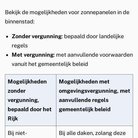
e
k
h
Bekijk de mogelijkheden voor zonnepanelen in de
w
i
binnenstad:
a
s
Zonder vergunning
: bepaald door landelijke
r
t
regels
t
o
Met vergunning
: met aanvullende voorwaarden
r
i
vanuit het gemeentelijk beleid
i
e
s
Mogelijkheden
Mogelijkheden met
r
c
zonder
omgevingsvergunning, met
h
vergunning,
aanvullende regels
e
bepaald door het
gemeentelijk beleid
Rijk
b
i
Bij niet-
Bij alle daken, zolang deze