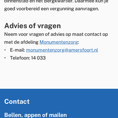
binnenstad en het Bergkwartier. Daarmee kun je
s
goed voorbereid een vergunning aanvragen.
e
x
Advies of vragen
t
Neem voor vragen of advies op maat contact op
e
met de afdeling
Monumentenzorg
:
r
• E-mail:
monumentenzorg@amersfoort.nl
n
• Telefoon: 14 033
)
A
Contact
l
g
Bellen, appen of mailen