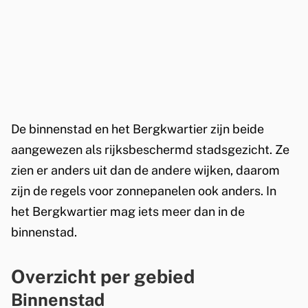
o
a
n
d
n
e
e
p
n
a
h
De binnenstad en het Bergkwartier zijn beide
n
e
aangewezen als rijksbeschermd stadsgezicht. Ze
e
zien er anders uit dan de andere wijken, daarom
t
l
zijn de regels voor zonnepanelen ook anders. In
e
B
het Bergkwartier mag iets meer dan in de
n
e
binnenstad.
i
r
n
Overzicht per gebied
g
d
Binnenstad