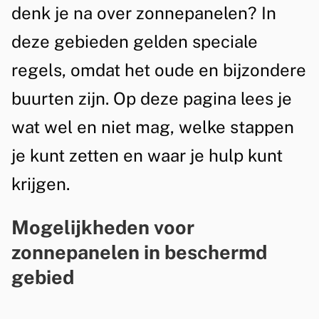
g
i
denk je na over zonnepanelen? In
e
n
deze gebieden gelden speciale
m
d
regels, omdat het oude en bijzondere
e
e
buurten zijn. Op deze pagina lees je
e
b
n
wat wel en niet mag, welke stappen
i
je kunt zetten en waar je hulp kunt
n
krijgen.
n
Mogelijkheden voor
e
zonnepanelen in beschermd
n
gebied
s
Z
t