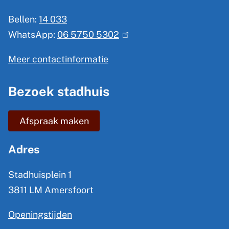
e
Bellen:
14 033
m
WhatsApp:
06 5750 5302
(
e
l
n
Meer contactinformatie
i
e
n
Bezoek stadhuis
i
k
n
i
Afspraak maken
s
f
e
o
Adres
x
r
t
Stadhuisplein 1
m
e
3811 LM Amersfoort
a
r
Openingstijden
t
n