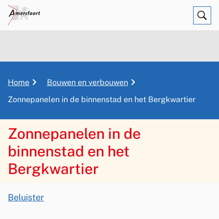
Ope
Zoe
K
Home
Bouwen en verbouwen
r
Zonnepanelen in de binnenstad en het Bergkwartier
u
i
Zonnepanelen in de
m
e
binnenstad en het
l
Bergkwartier
p
a
A
d
Beluister
s
Z