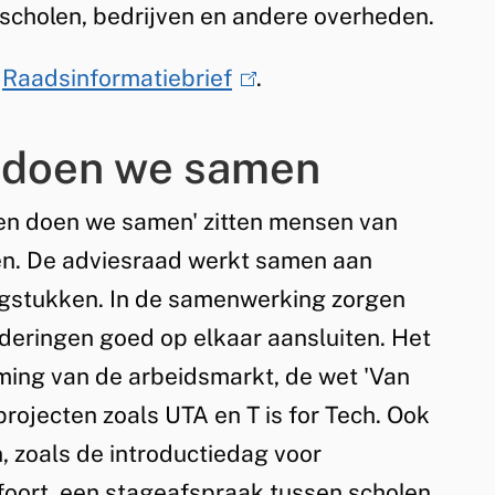
cholen, bedrijven en andere overheden.
e
Raadsinformatiebrief
(
.
l
 doen we samen
i
n
ren doen we samen' zitten mensen van
k
ven. De adviesraad werkt samen aan
i
agstukken. In de samenwerking zorgen
s
deringen goed op elkaar aansluiten. Het
e
ming van de arbeidsmarkt, de wet 'Van
x
rojecten zoals UTA en T is for Tech. Ook
t
 zoals de introductiedag voor
e
foort, een stageafspraak tussen scholen,