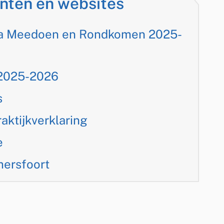
nten en websites
k
i
a Meedoen en Rondkomen 2025-
s
e
 2025-2026
x
s
t
raktijkverklaring
e
r
e
n
ersfoort
)