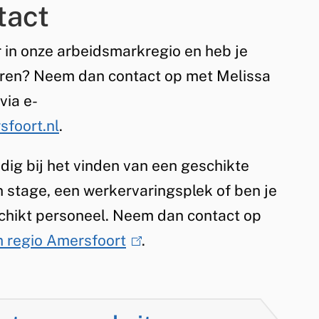
tact
 in onze arbeidsmarkregio en heb je
eren? Neem dan contact op met Melissa
ia e-
foort.nl
.
dig bij het vinden van een geschikte
n stage, een werkervaringsplek of ben je
chikt personeel. Neem dan contact op
 regio Amersfoort
(
.
l
i
n