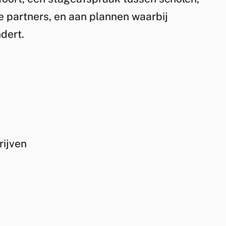
r
e partners, en aan plannen waarbij
n
dert.
)
rijven