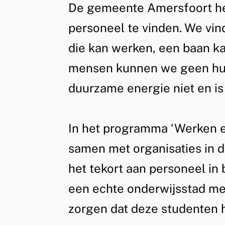
De gemeente Amersfoort he
Algemeen
en
personeel te vinden. We vin
die kan werken, een baan k
Leren
mensen kunnen we geen hui
doen
duurzame energie niet en is
we
In het programma ‘Werken 
samen met organisaties in d
samen
het tekort aan personeel in
een echte onderwijsstad me
zorgen dat deze studenten h