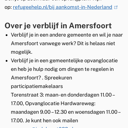
t
n
op:
refugeehelp.nl/bij aankomst-in-Nederland
(
l
Over je verblijf in Amersfoort
i
n
Verblijf je in een andere gemeente en wil je naar
k
Amersfoort vanwege werk? Dit is helaas niet
i
mogelijk.
s
Verblijf je in een gemeentelijke opvanglocatie
e
en heb je hulp nodig om dingen te regelen in
x
Amersfoort? .
Spreekuren
t
participatiemakelaars
e
Torenstraat 3: maan- en donderdagen 11.00 –
r
17.00, Opvanglocatie Hardwareweg:
n
maandagen 9.00 – 12.30 en woensdagen 11.00 –
)
17.00.
Je kunt hen ook mailen