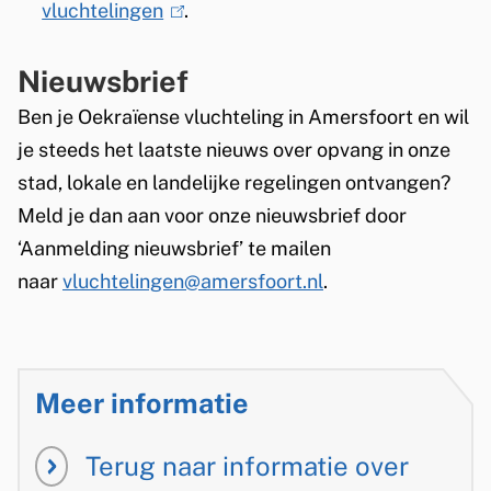
vluchtelingen
(
.
e
n
e
l
x
k
r
Nieuwsbrief
i
t
i
n
n
e
s
)
Ben je Oekraïense vluchteling in Amersfoort en wil
k
r
e
je steeds het laatste nieuws over opvang in onze
i
n
x
stad, lokale en landelijke regelingen ontvangen?
s
)
t
Meld je dan aan voor onze nieuwsbrief door
e
e
‘Aanmelding nieuwsbrief’ te mailen
x
r
naar
vluchtelingen@amersfoort.nl
.
t
n
e
)
r
Meer informatie
n
)
Terug naar informatie over