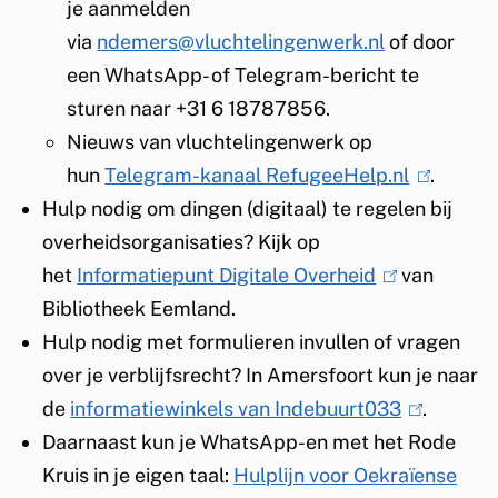
je aanmelden
t
e
via
ndemers@vluchtelingenwerk.nl
e
x
of door
een WhatsApp- of Telegram-bericht te
r
t
sturen naar +31 6 18787856.
n
e
Nieuws van vluchtelingenwerk op
)
r
hun
Telegram-kanaal RefugeeHelp.nl
n
(
.
Hulp nodig om dingen (digitaal) te regelen bij
)
l
overheidsorganisaties? Kijk op
i
het
Informatiepunt Digitale Overheid
(
van
n
Bibliotheek Eemland.
l
k
Hulp nodig met formulieren invullen of vragen
i
i
over je verblijfsrecht? In Amersfoort kun je naar
n
s
de
informatiewinkels van Indebuurt033
k
(
e
.
Daarnaast kun je WhatsApp-en met het Rode
i
l
x
Kruis in je eigen taal:
Hulplijn voor Oekraïense
s
i
t