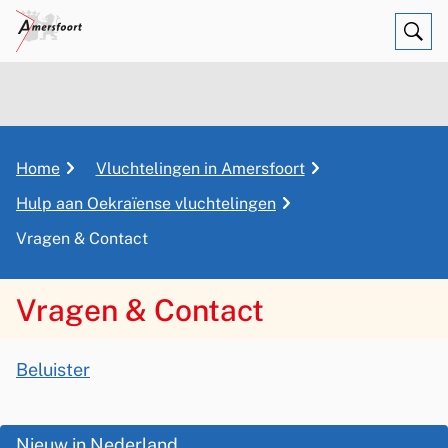
Ope
Zoe
K
Home
Vluchtelingen in Amersfoort
r
Hulp aan Oekraïense vluchtelingen
u
Vragen & Contact
i
m
e
Vragen & Contact
l
p
A
a
Beluister
s
d
V
s
r
O
Nieuw in Nederland