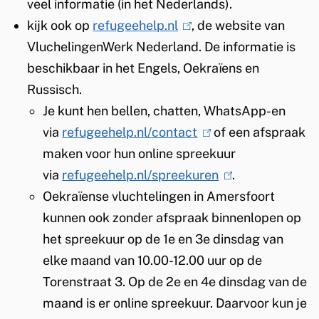
veel informatie (in het Nederlands).
n
n
l
kijk ook op
refugeehelp.nl
)
k
(
, de website van
i
VluchelingenWerk Nederland. De informatie is
i
l
n
beschikbaar in het Engels, Oekraïens en
s
i
k
Russisch.
e
n
i
Je kunt hen bellen, chatten, WhatsApp-en
x
k
s
via
refugeehelp.nl/contact
t
i
(
of een afspraak
e
maken voor hun online spreekuur
e
s
l
x
via
refugeehelp.nl/spreekuren
r
e
i
(
.
t
Oekraïense vluchtelingen in Amersfoort
n
x
n
l
e
kunnen ook zonder afspraak binnenlopen op
)
t
k
i
r
het spreekuur op de 1e en 3e dinsdag van
e
i
n
n
elke maand van 10.00-12.00 uur op de
r
s
k
)
Torenstraat 3. Op de 2e en 4e dinsdag van de
n
e
i
maand is er online spreekuur. Daarvoor kun je
)
x
s