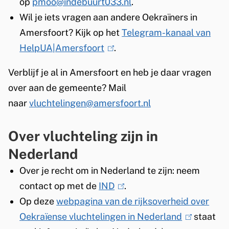
op
pmoo@indebuurt033.nl
.
Wil je iets vragen aan andere Oekraïners in
Amersfoort? Kijk op het
Telegram-kanaal van
HelpUA|Amersfoort
(
.
l
Verblijf je al in Amersfoort en heb je daar vragen
i
over aan de gemeente? Mail
n
naar
vluchtelingen@amersfoort.nl
k
i
Over vluchteling zijn in
s
Nederland
e
Over je recht om in Nederland te zijn: neem
x
contact op met de
IND
t
(
.
Op deze
webpagina van de rijksoverheid over
e
l
Oekraïense vluchtelingen in Nederland
r
i
(
staat