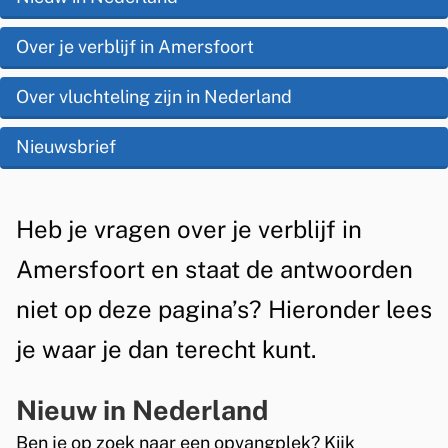
i
p
a
s
Over je verblijf in Amersfoort
d
g
t
e
Over vluchteling zijn in Nederland
e
e
z
n
Nieuwsbrief
n
e
t
&
p
i
A
C
Heb je vragen over je verblijf in
a
e
l
o
Amersfoort en staat de antwoorden
g
g
n
i
niet op deze pagina’s? Hieronder lees
e
t
n
je waar je dan terecht kunt.
m
a
a
e
Nieuw in Nederland
c
e
Ben je op zoek naar een opvangplek? Kijk