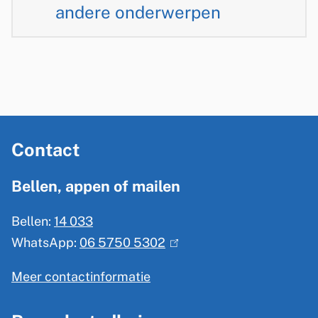
andere onderwerpen
A
Contact
l
g
Bellen, appen of mailen
e
Bellen:
14 033
m
WhatsApp:
06 5750 5302
(
e
l
n
Meer contactinformatie
i
e
n