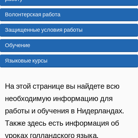
i
p
у
s
Волонтерская работа
d
д
t
e
Защищенные условия работы
о
e
z
у
Обучение
n
e
t
с
Языковые курсы
p
i
т
a
e
р
g
A
На этой странице вы найдете всю
о
i
l
необходимую информацию для
й
n
g
работы и обучения в Нидерландах.
a
e
с
Также здесь есть информация об
m
т
уроках голландского языка.