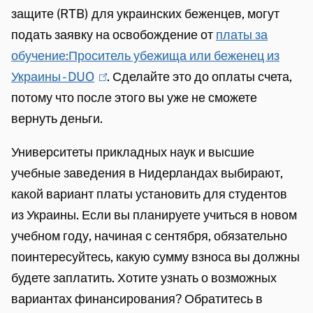
)
защите (RTB) для украинских беженцев, могут
подать заявку на освобождение от
платы за
обучение:Проситель убежища или беженец из
Украины - DUO
(
. Сделайте это до оплаты счета,
потому что после этого вы уже не сможете
l
вернуть деньги.
i
n
Университеты прикладных наук и высшие
k
учебные заведения в Нидерландах выбирают,
i
какой вариант платы установить для студентов
s
из Украины. Если вы планируете учиться в новом
e
учебном году, начиная с сентября, обязательно
x
поинтересуйтесь, какую сумму взноса вы должны
t
будете заплатить. Хотите узнать о возможных
e
вариантах финансирования? Обратитесь в
r