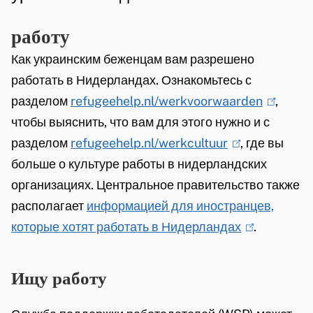
e
в
e
о
работу
n
Как украинским беженцам вам разрешено
и
работать в Нидерландах. Ознакомьтесь с
о
разделом
refugeehelp.nl/werkvoorwaarden
(
,
б
чтобы выяснить, что вам для этого нужно и с
l
у
разделом
refugeehelp.nl/werkcultuur
(
, где вы
i
больше о культуре работы в нидерландских
l
n
ч
организациях. Центральное правительство также
i
k
е
располагает
информацией для иностранцев,
n
i
н
которые хотят работать в Нидерландах
k
(
.
s
i
l
e
и
s
i
x
Ищу работу
е
e
n
t
x
k
e