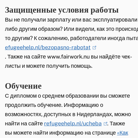
r
t
Защищенные условия работы
i
n
e
n
)
Вы не получали зарплату или вас эксплуатировали
r
k
либо другим образом
?
Или видели
,
как это происхо
n
i
то другим
?
К сожалению
,
работодатели иногда пыт
)
s
efugeehelp.nl/bezopasno-rabotat
(
e
.
Также на сайте
www.fairwork.nu
l
вы найдёте чек
-
x
листы и можете получить помощь
i
.
t
n
e
Обучение
k
r
i
С дипломом о среднем образовании вы сможете
n
s
продолжить обучение. Информацию о
)
e
возможностях, доступных в Нидерландах, можно
x
найти на сайте
refugeehelp
.
nl
/
ucheba
(
. Также
t
вы можете найти информацию на странице
l
«Как