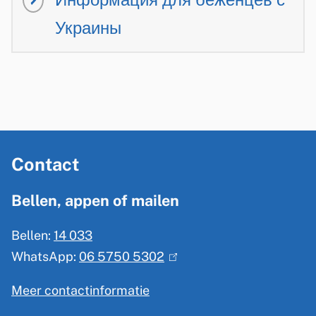
t
x
e
x
)
Украины
e
t
r
t
r
e
n
e
n
r
)
r
)
n
n
)
)
A
Contact
l
g
Bellen, appen of mailen
e
Bellen:
14 033
m
WhatsApp:
06 5750 5302
(
e
l
n
Meer contactinformatie
i
e