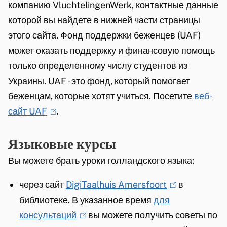
компанию VluchtelingenWerk, контактные данные
n
которой вы найдете в нижней части страницы
)
этого сайта. Фонд поддержки беженцев (UAF)
может оказать поддержку и финансовую помощь
только определенному числу студентов из
Украины. UAF - это фонд, который помогает
беженцам, которые хотят учиться. Посетите
веб-
сайт UAF
(
.
l
Языковые курсы
i
n
Вы можете брать уроки голландского языка:
k
через сайт
DigiTaalhuis Amersfoort
(
в
i
библиотеке
. В указанное время
для
l
s
консультаций
(
вы можете получить советы по
i
e