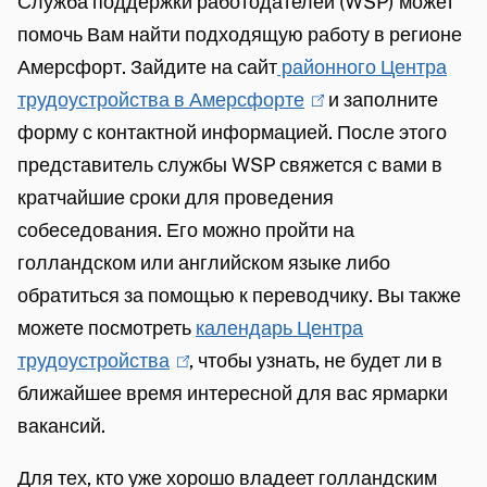
Служба поддержки работодателей (WSP) может
t
i
r
помочь Вам найти подходящую работу в регионе
e
s
n
Амерсфорт. Зайдите на сайт
районного Центра
r
e
)
трудоустройства в Амерсфорте
(
и заполните
n
x
форму с контактной информацией. После этого
l
)
t
представитель службы WSP свяжется с вами в
i
e
кратчайшие сроки для проведения
n
r
собеседования. Его можно пройти на
k
n
голландском или английском языке либо
i
)
обратиться за помощью к переводчику. Вы также
s
можете посмотреть
календарь Центра
e
трудоустройства
(
, чтобы узнать, не будет ли в
x
ближайшее время интересной для вас ярмарки
l
t
вакансий.
i
e
n
r
Для тех, кто уже хорошо владеет голландским