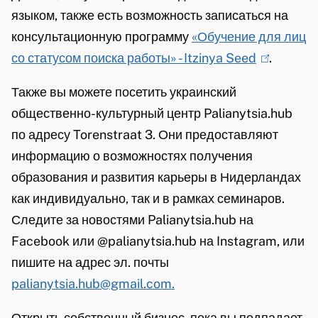
k
n
языком, также есть возможность записаться на
i
)
консультационную программу
«Обучение для лиц
s
со статусом поиска работы» - Itzinya Seed
(
.
e
l
x
Также вы можете посетить украинский
i
t
общественно-культурный центр Palianytsia.hub
n
e
по адресу Torenstraat 3.
Они предоставляют
k
r
информацию
о возможностях получения
i
n
образования и развития карьеры в Нидерландах
s
)
как индивидуально, так и
в рамках семинаров.
e
Следите за новостями Palianytsia.hub на
x
Facebook или @palianytsia.hub на Instagram, или
t
пишите
на адрес эл. почты
e
palianytsia.hub@gmail.com.
r
n
Открыть собственный бизнес, пока вы подпадает