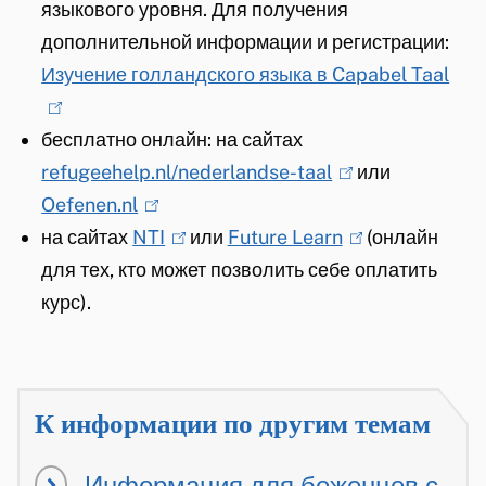
языкового уровня. Для получения
s
дополнительной информации и регистрации:
e
Изучение голландского языка в Capabel Taal
x
(
t
l
бесплатно онлайн: на сайтах
e
i
refugeehelp.nl/nederlandse-taal
r
(
или
n
Oefenen.nl
(
n
l
k
на сайтах
NTI
l
(
)
или
Future Learn
i
(
(онлайн
i
для тех, кто может позволить себе оплатить
i
l
n
l
s
курс).
n
i
k
i
e
k
n
i
n
x
i
k
s
k
t
s
i
e
i
e
К информации по другим темам
e
s
x
s
r
x
e
t
e
n
Информация для беженцев с