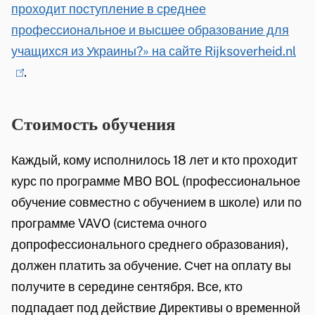
e
проходит поступление в среднее
i
r
профессиональное и высшее образование для
n
n
учащихся из Украины?» на сайте
Rijksoverheid
k
.
nl
(
)
.
i
l
s
i
e
n
Стоимость обучения
x
k
t
i
Каждый, кому исполнилось 18 лет и кто проходит
e
s
курс по программе MBO BOL (профессиональное
r
e
обучение совместно с обучением в школе) или по
n
x
программе VAVO (система очного
)
t
допрофессионального среднего образования),
e
должен платить за обучение. Счет на оплату вы
r
получите в середине сентября. Все, кто
n
подпадает под действие Директивы о временной