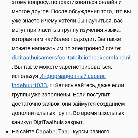
этому вопросу, попрактиковаться онлайн и
l
n
x
многое другое. После обсуждения того, что вы
i
k
t
уже знаете и чему хотели бы научиться, вас
n
i
e
могут пригласить в группу изучения языка,
k
s
r
которая вам наиболее подходит. Вы также
i
e
n
можете написать им по электронной почте:
s
x
)
digitaalhuisamersfoort@bibliotheekeemland.nl
e
t
. Вы также можете зарегистрироваться,
x
e
используя
Информационный сервис
t
r
Indebuurt033.
e
(
Записывайтесь, даже если
n
группы уже заполнены. Если поступит
r
l
)
достаточно заявок, они займутся созданием
n
i
дополнительных групп.
)
n
Во время школьных
каникул DigiTaalhuis закрыт.
k
На сайте Capabel Taal – курсы разного
i