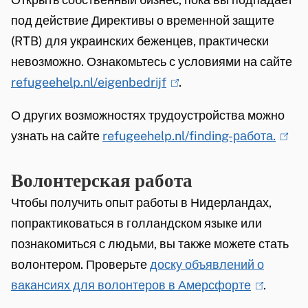
)
под действие Директивы о временной защите
(RTB) для украинских беженцев, практически
невозможно. Ознакомьтесь с условиями на сайте
refugeehelp.nl/eigenbedrijf
(
.
l
О других возможностях трудоустройства можно
i
узнать на сайте
refugeehelp.nl/finding-работа.
(
n
l
k
Волонтерская работа
i
i
n
Чтобы получить опыт работы в Нидерландах,
s
k
попрактиковаться в голландском языке или
e
i
познакомиться с людьми, вы также можете стать
x
s
волонтером. Проверьте
доску объявлений о
t
e
вакансиях для волонтеров в Амерсфорте
(
.
e
x
l