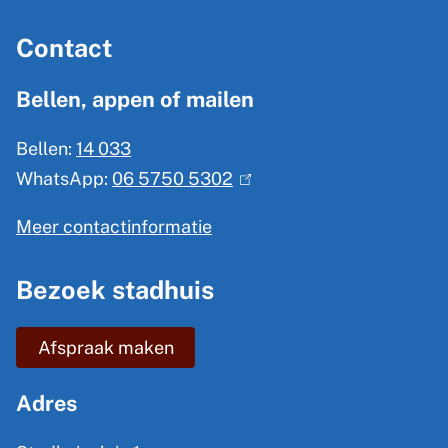
A
r
Contact
l
g
Bellen, appen of mailen
e
Bellen:
14 033
m
WhatsApp:
06 5750 5302
(
e
l
n
Meer contactinformatie
i
e
n
Bezoek stadhuis
i
k
n
i
Afspraak maken
s
f
e
o
Adres
x
r