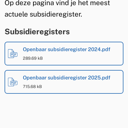
s
A
Op deze pagina vind je het meest
t
e
i
l
e
actuele subsidieregister.
z
g
d
n
e
Subsidieregisters
e
t
i
p
B
m
i
e
a
i
Openbaar subsidieregister 2024.pdf
e
e
r
g
(
PDF
-
)
j
289.69 kB
e
e
i
l
n
a
g
n
Openbaar subsidieregister 2025.pdf
g
(
PDF
-
)
a
715.68 kB
i
e
s
t
e