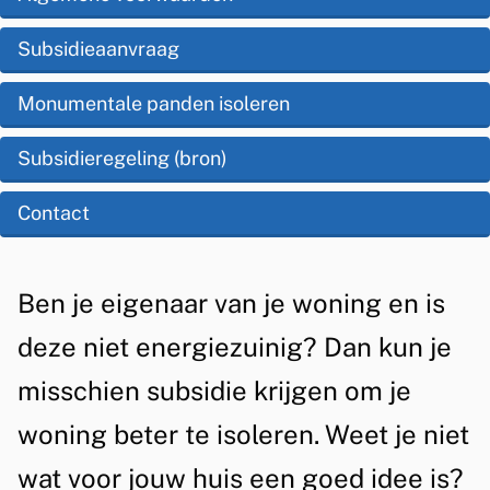
i
p
b
s
Subsidieaanvraag
d
s
t
e
Monumentale panden isoleren
i
e
z
d
Subsidieregeling (bron)
n
e
t
i
Contact
p
i
e
a
e
w
g
A
Ben je eigenaar van je woning en is
o
i
l
deze niet energiezuinig? Dan kun je
n
n
g
misschien subsidie krijgen om je
a
e
i
woning beter te isoleren. Weet je niet
m
n
wat voor jouw huis een goed idee is?