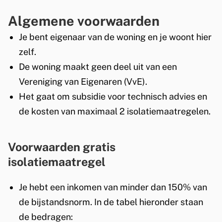
r
Algemene voorwaarden
w
Je bent eigenaar van de woning en je woont hier
o
zelf.
De woning maakt geen deel uit van een
n
Vereniging van Eigenaren (VvE).
i
Het gaat om subsidie voor technisch advies en
n
de kosten van maximaal 2 isolatiemaatregelen.
g
Voorwaarden gratis
e
isolatiemaatregel
i
g
Je hebt een inkomen van minder dan 150% van
de bijstandsnorm. In de tabel hieronder staan
e
de bedragen: