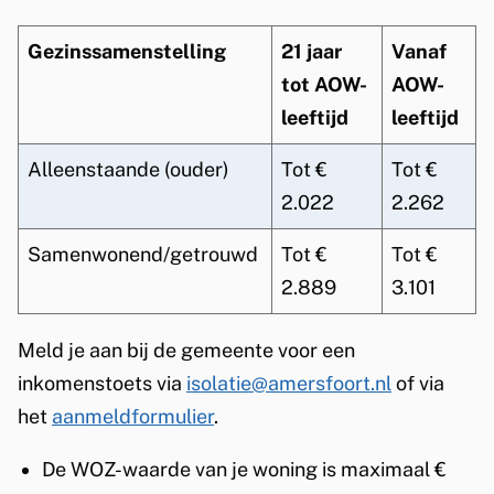
n
a
Gezinssamenstelling
21 jaar
Vanaf
tot AOW-
AOW-
r
leeftijd
leeftijd
e
Alleenstaande (ouder)
Tot €
Tot €
n
2.022
2.262
Samenwonend/getrouwd
Tot €
Tot €
2.889
3.101
Meld je aan bij de gemeente voor een
inkomenstoets via
isolatie@amersfoort.nl
of via
het
aanmeldformulier
.
De WOZ-waarde van je woning is maximaal €