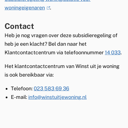
woningeigenaren
(
.
l
Contact
i
n
Heb je nog vragen over deze subsidieregeling of
k
heb je een klacht? Bel dan naar het
i
Klantcontactcentrum via telefoonnummer
14 033
.
s
Het klantcontactcentrum van Winst uit je woning
e
is ook bereikbaar via:
x
t
Telefoon:
023 583 69 36
e
E-mail:
info@winstuitjewoning.nl
r
n
)