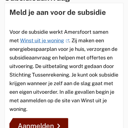
Meld je aan voor de subsidie
Voor de subsidie werkt Amersfoort samen
met
Winst uit je woning
(
. Zij maken een
energiebespaarplan voor je huis, verzorgen de
l
subsidieaanvraag en helpen met offertes en
i
uitvoering. De uitbetaling wordt gedaan door
n
Stichting Tussenrekening. Je kunt ook subsidie
k
krijgen wanneer je zelf aan de slag gaat met
i
een eigen uitvoerder. In alle gevallen begin je
s
met aanmelden op de site van Winst uit je
e
woning.
x
t
Aanmelden
e