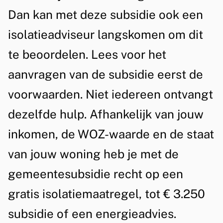
e
g
Dan kan met deze subsidie ook een
e
i
n
isolatieadviseur langskomen om dit
s
te beoordelen. Lees voor het
o
aanvragen van de subsidie eerst de
l
voorwaarden. Niet iedereen ontvangt
a
dezelfde hulp. Afhankelijk van jouw
t
inkomen, de WOZ-waarde en de staat
i
van jouw woning heb je met de
e
gemeentesubsidie recht op een
v
gratis isolatiemaatregel, tot € 3.250
o
subsidie of een energieadvies.
o