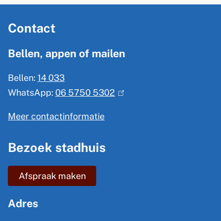
A
Contact
l
g
Bellen, appen of mailen
e
Bellen:
14 033
m
WhatsApp:
06 5750 5302
(
e
l
n
Meer contactinformatie
i
e
n
Bezoek stadhuis
i
k
n
i
Afspraak maken
s
f
e
o
Adres
x
r