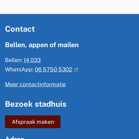
e
r
A
n
Contact
l
)
g
Bellen, appen of mailen
e
Bellen:
14 033
m
WhatsApp:
06 5750 5302
(
e
l
n
Meer contactinformatie
i
e
n
Bezoek stadhuis
i
k
n
i
Afspraak maken
s
f
e
o