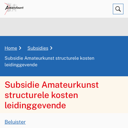
Ope
Zoe
K
Home
Subsidies
r
Subsidie Amateurkunst structurele kosten
u
leidinggevende
i
m
Subsidie Amateurkunst
e
l
structurele kosten
p
leidinggevende
a
d
A
Beluister