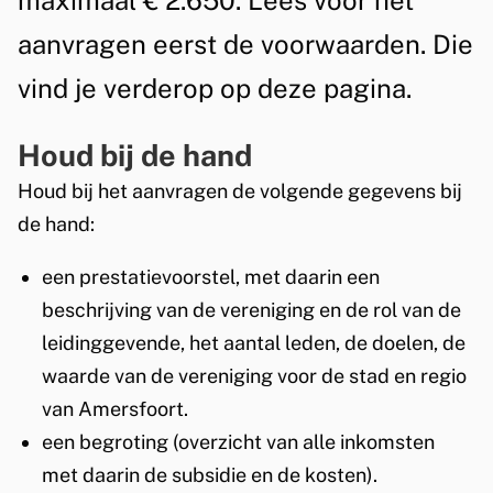
maximaal € 2.650. Lees voor het
u
aanvragen eerst de voorwaarden. Die
c
vind je verderop op deze pagina.
t
u
Houd bij de hand
r
Houd bij het aanvragen de volgende gegevens bij
e
de hand:
l
een prestatievoorstel, met daarin een
e
beschrijving van de vereniging en de rol van de
leidinggevende, het aantal leden, de doelen, de
k
waarde van de vereniging voor de stad en regio
o
van Amersfoort.
s
een begroting (overzicht van alle inkomsten
met daarin de subsidie en de kosten).
t