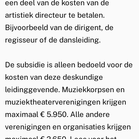
een deel van de kosten van de
m
e
artistiek directeur te betalen.
e
u
Bijvoorbeeld van de dirigent, de
e
r
n
regisseur of de dansleiding.
k
u
De subsidie is alleen bedoeld voor de
n
kosten van deze deskundige
s
leidinggevende. Muziekkorpsen en
t
muziektheaterverenigingen krijgen
s
maximaal € 5.950. Alle andere
t
verenigingen en organisaties krijgen
r