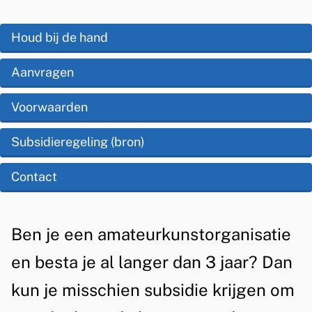
s
S
s
u
O
Houd bij de hand
i
p
b
s
Aanvragen
d
s
t
e
Voorwaarden
i
e
z
d
Subsidieregeling (bron)
n
e
t
i
Contact
p
i
e
a
e
A
g
A
Ben je een amateurkunstorganisatie
m
i
l
en besta je al langer dan 3 jaar? Dan
a
n
g
kun je misschien subsidie krijgen om
a
e
t