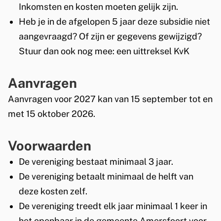
Inkomsten en kosten moeten gelijk zijn.
e
Heb je in de afgelopen 5 jaar deze subsidie niet
n
aangevraagd? Of zijn er gegevens gewijzigd?
Stuur dan ook nog mee: een uittreksel KvK
l
e
Aanvragen
i
Aanvragen voor 2027 kan van 15 september tot en
d
met 15 oktober 2026.
i
Voorwaarden
n
De vereniging bestaat minimaal 3 jaar.
g
De vereniging betaalt minimaal de helft van
g
deze kosten zelf.
e
De vereniging treedt elk jaar minimaal 1 keer in
het openbaar in de gemeente Amersfoort voor