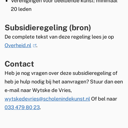
Verenigingen voor beeldende kunst: minimaal
20 leden
Subsidieregeling (bron)
De complete tekst van deze regeling lees je op
Overheid.nl
(
.
l
Contact
i
n
Heb je nog vragen over deze subsidieregeling of
k
heb je hulp nodig bij het aanvragen? Stuur dan een
i
e-mail naar
Wytske de Vries,
s
wytskedevries@scholenindekunst.nl
Of bel naar
e
033 479 80 23
.
x
t