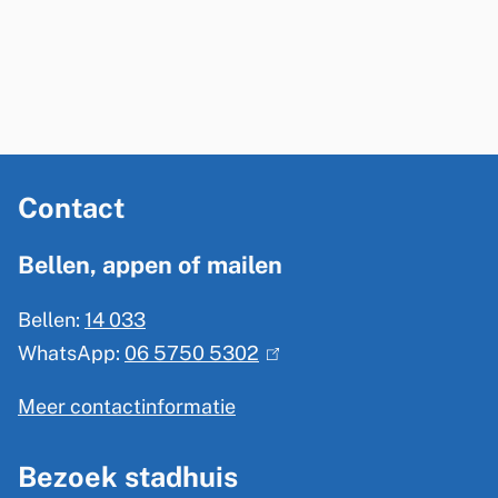
A
Contact
l
g
Bellen, appen of mailen
e
Bellen:
14 033
m
WhatsApp:
06 5750 5302
(
e
l
n
Meer contactinformatie
i
e
n
Bezoek stadhuis
i
k