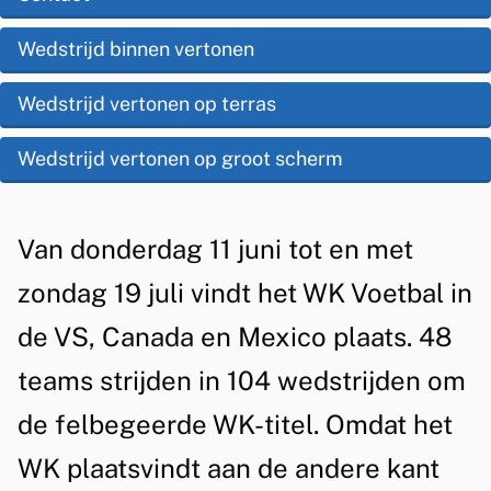
i
p
e
s
Wedstrijd binnen vertonen
d
l
t
e
Wedstrijd vertonen op terras
r
e
z
e
Wedstrijd vertonen op groot scherm
n
e
t
g
p
i
A
e
Van donderdag 11 juni tot en met
a
e
l
l
zondag 19 juli vindt het WK Voetbal in
g
g
s
i
de VS, Canada en Mexico plaats. 48
e
o
n
teams strijden in 104 wedstrijden om
m
a
m
de felbegeerde WK-titel. Omdat het
e
s
WK plaatsvindt aan de andere kant
e