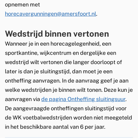
opnemen met
t
horecavergunningen@amersfoort.nl
.
b
a
Wedstrijd binnen vertonen
Wanneer je in een horecagelegenheid, een
l
sportkantine, wijkcentrum en dergelijke een
t
wedstrijd wilt vertonen die langer doorloopt of
e
later is dan je sluitingstijd, dan moet je een
k
ontheffing aanvragen. In de aanvraag geef je aan
welke wedstrijden je binnen wilt tonen. Deze kun je
i
aanvragen via
de pagina Ontheffing sluitingsuur
.
j
De aangevraagde ontheffingen sluitingstijd voor
k
de WK voetbalwedstrijden worden niet meegeteld
in het beschikbare aantal van 6 per jaar.
e