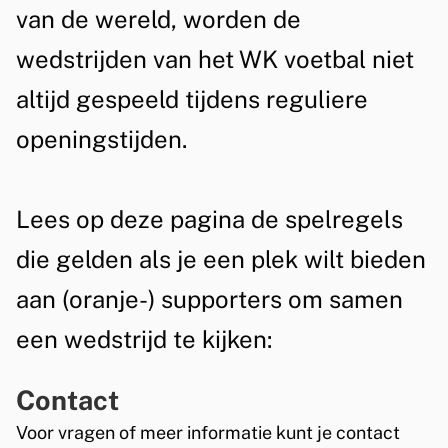
a
n
van de wereld, worden de
m
wedstrijden van het WK voetbal niet
e
altijd gespeeld tijdens reguliere
n
openingstijden.
h
e
Lees op deze pagina de spelregels
t
die gelden als je een plek wilt bieden
W
aan (oranje-) supporters om samen
K
een wedstrijd te kijken:
V
Contact
o
Voor vragen of meer informatie kunt je contact
e