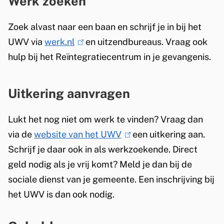
Werk zoeken
k
Zoek alvast naar een baan en schrijf je in bij het
i
UWV via
werk.nl
(
en uitzendbureaus. Vraag ook
s
hulp bij het Reïntegratiecentrum in je gevangenis.
l
e
i
x
n
t
Uitkering aanvragen
k
e
i
r
Lukt het nog niet om werk te vinden? Vraag dan
s
n
via de
website van het UWV
(
een uitkering aan.
e
)
Schrijf je daar ook in als werkzoekende. Direct
l
x
geld nodig als je vrij komt? Meld je dan bij de
i
t
sociale dienst van je gemeente. Een inschrijving bij
n
e
het UWV is dan ook nodig.
k
r
i
n