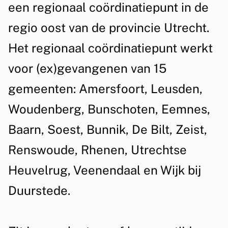
o
een regionaal coördinatiepunt in de
m
o
regio oost van de provincie Utrecht.
e
r
Het regionaal coördinatiepunt werkt
e
(
n
voor (ex)gevangenen van 15
e
gemeenten: Amersfoort, Leusden,
x
Woudenberg, Bunschoten, Eemnes,
)
Baarn, Soest, Bunnik, De Bilt, Zeist,
g
Renswoude, Rhenen, Utrechtse
e
Heuvelrug, Veenendaal en Wijk bij
v
Duurstede.
a
n