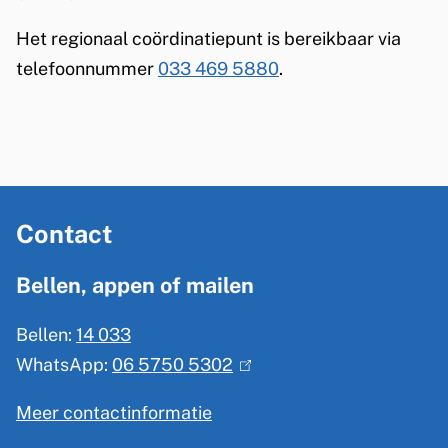
Het regionaal coördinatiepunt is bereikbaar via
telefoonnummer
033 469 5880
.
A
Contact
l
g
Bellen, appen of mailen
e
Bellen:
14 033
m
WhatsApp:
06 5750 5302
(
e
l
n
Meer contactinformatie
i