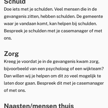
Schuld
s
)
e
Doe iets met je schulden. Veel mensen die in de
x
gevangenis zitten, hebben schulden. De gemeente
t
waar je vandaan komt, kan helpen bij schulden.
e
Bespreek je schulden met je casemanager of met
r
ons.
n
)
Zorg
Kreeg je voordat je in de gevangenis kwam zorg,
bijvoorbeeld van een psycholoog of een wijkteam?
Dan willen wij je helpen om dit zo veel mogelijk te
laten door gaan. Bespreek dit met je casemanager
of met ons.
Naasten/mensen thuis