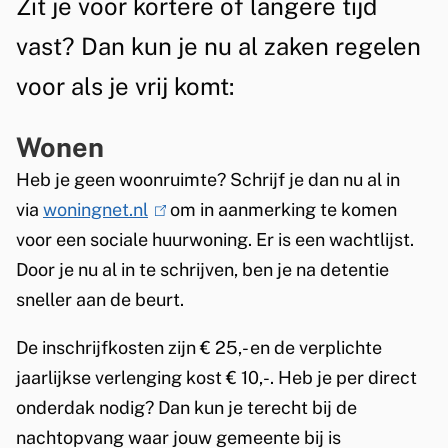
Zit je voor kortere of langere tijd
g
vast? Dan kun je nu al zaken regelen
e
voor als je vrij komt:
n
Wonen
e
Heb je geen woonruimte? Schrijf je dan nu al in
n
via
woningnet.nl
(
om in aanmerking te komen
voor een sociale huurwoning. Er is een wachtlijst.
l
Door je nu al in te schrijven, ben je na detentie
i
sneller aan de beurt.
n
k
De inschrijfkosten zijn € 25,- en de verplichte
i
jaarlijkse verlenging kost € 10,-. Heb je per direct
s
onderdak nodig? Dan kun je terecht bij de
e
nachtopvang waar jouw gemeente bij is