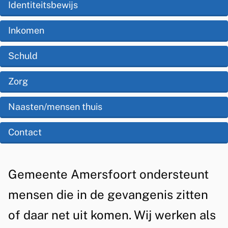
s
Identiteitsbewijs
d
e
t
e
Inkomen
r
e
z
s
Schuld
n
e
t
t
Zorg
p
i
e
a
Naasten/mensen thuis
e
u
g
Contact
n
i
i
n
A
a
Gemeente Amersfoort ondersteunt
n
l
mensen die in de gevangenis zitten
g
g
v
of daar net uit komen. Wij werken als
e