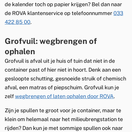
)
de kalender toch op papier krijgen? Bel dan naar
n
k
de ROVA klantenservice op telefoonnummer
k
i
033
422 85 00
.
i
s
s
e
Grofvuil: wegbrengen of
e
x
x
t
ophalen
t
e
Grofvuil is afval uit je huis of tuin dat niet in de
e
r
container past of hier niet in hoort. Denk aan een
r
n
gesloopte schutting, gesnoeide struik of chemisch
n
)
afval, een matras of piepschuim. Grofvuil kun je
)
zelf
wegbrengen of laten ophalen door ROVA
.
Zijn je spullen te groot voor je container, maar te
klein om helemaal naar het milieubrengstation te
rijden? Dan kun je met sommige spullen ook naar