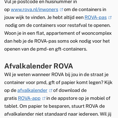
Vul je postcode en huisnummer in
op
www.rova.nl/inwoners
(
om de containers in
jouw wijk te vinden. Je hebt altijd een
l
ROVA-pas
(
nodig om de containers voor restafval te openen.
i
l
Woon je in een flat, appartement of wooncomplex
n
i
dan heb je de ROVA-pas soms ook nodig voor het
k
n
openen van de pmd- en gft-containers.
i
k
s
i
Afvalkalender ROVA
e
s
x
e
Wil je weten wanneer ROVA bij jou in de straat je
t
x
container voor pmd, gft of papier komt legen? Kijk
e
t
op de
afvalkalender
(
of download de
r
e
gratis
ROVA-app
(
in de appstore op je mobiel of
l
n
r
tablet. Om papier te besparen, stuurt ROVA de
l
i
)
n
afvalkalender niet standaard naar iedereen. Wil jij
i
n