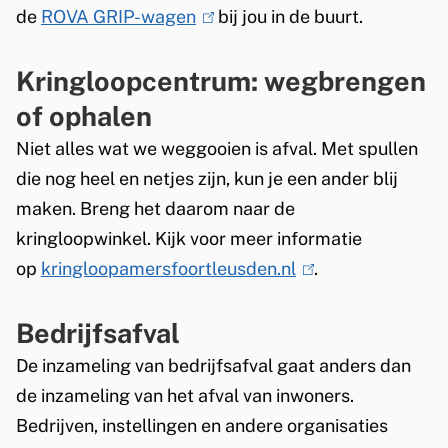
de
ROVA GRIP-wagen
(
bij jou in de buurt.
l
Kringloopcentrum: wegbrengen
i
n
of ophalen
k
Niet alles wat we weggooien is afval. Met spullen
i
die nog heel en netjes zijn, kun je een ander blij
s
maken. Breng het daarom naar de
e
kringloopwinkel. Kijk voor meer informatie
x
op
kringloopamersfoortleusden.nl
(
.
t
l
e
Bedrijfsafval
i
r
n
De inzameling van bedrijfsafval gaat anders dan
n
k
de inzameling van het afval van inwoners.
)
i
Bedrijven, instellingen en andere organisaties