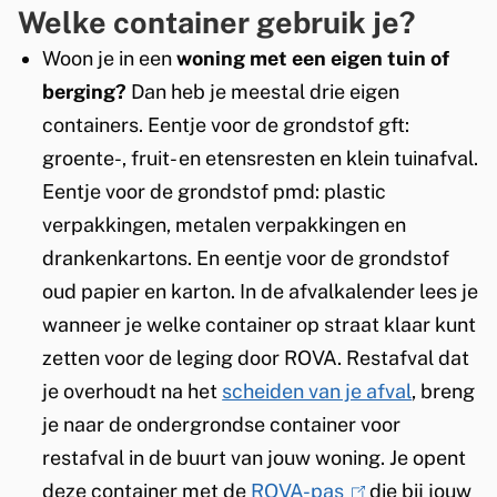
n
m
Welke container gebruik je?
d
e
Woon je in een
woning met een eigen tuin of
e
berging?
Dan heb je meestal drie eigen
s
containers. Eentje voor de grondstof gft:
n
t
groente-, fruit- en etensresten en klein tuinafval.
o
Eentje voor de grondstof pmd: plastic
f
verpakkingen, metalen verpakkingen en
drankenkartons. En eentje voor de grondstof
f
oud papier en karton. In de afvalkalender lees je
e
wanneer je welke container op straat klaar kunt
n
zetten voor de leging door ROVA. Restafval dat
je overhoudt na het
scheiden van je afval
, breng
e
je naar de ondergrondse container voor
n
restafval in de buurt van jouw woning. Je opent
r
deze container met de
ROVA-pas
(
die bij jouw