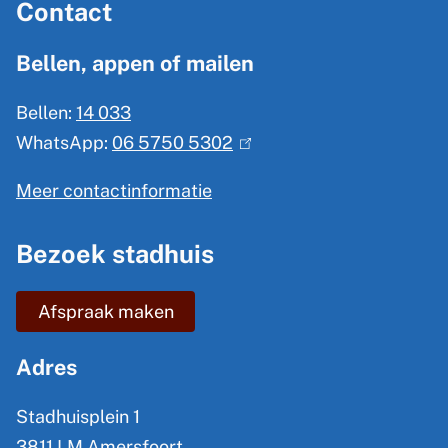
Contact
l
g
Bellen, appen of mailen
e
Bellen:
14 033
m
WhatsApp:
06 5750 5302
(
e
l
n
Meer contactinformatie
i
e
n
Bezoek stadhuis
i
k
n
i
Afspraak maken
s
f
e
o
Adres
x
r
t
Stadhuisplein 1
m
e
3811 LM Amersfoort