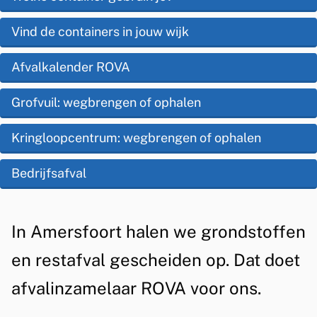
i
p
z
s
Vind de containers in jouw wijk
d
a
t
e
Afvalkalender ROVA
m
e
z
e
Grofvuil: wegbrengen of ophalen
n
e
t
l
Kringloopcentrum: wegbrengen of ophalen
p
i
i
a
Bedrijfsafval
e
n
g
g
i
A
In Amersfoort halen we grondstoffen
g
n
l
en restafval gescheiden op. Dat doet
a
r
g
afvalinzamelaar ROVA voor ons.
o
e