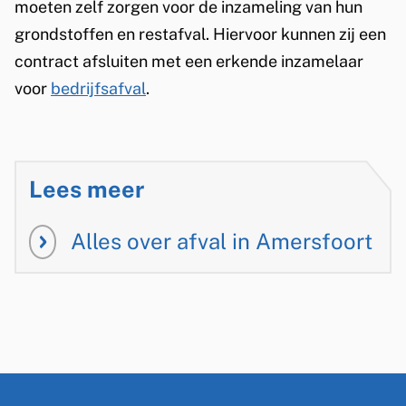
s
moeten zelf zorgen voor de inzameling van hun
e
grondstoffen en restafval. Hiervoor kunnen zij een
x
contract afsluiten met een erkende inzamelaar
t
voor
bedrijfsafval
.
e
r
n
Lees meer
)
Alles over afval in Amersfoort
A