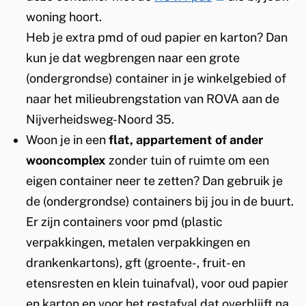
woning hoort.
l
e
Heb je extra pmd of oud papier en karton? Dan
i
s
kun je dat wegbrengen naar een grote
n
t
(ondergrondse) container in je winkelgebied of
k
a
naar het milieubrengstation van ROVA aan de
i
Nijverheidsweg-Noord 35.
s
f
Woon je in een
flat, appartement of ander
e
v
wooncomplex
zonder tuin of ruimte om een
x
a
eigen container neer te zetten? Dan gebruik je
t
de (ondergrondse) containers bij jou in de buurt.
e
l
Er zijn containers voor pmd (plastic
r
verpakkingen, metalen verpakkingen en
n
drankenkartons), gft (groente-, fruit- en
)
etensresten en klein tuinafval), voor oud papier
en karton en voor het restafval dat overblijft na