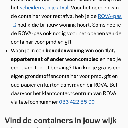
het
scheiden van je afval
. Voor het openen van
de container voor restafval heb je de
ROVA-pas
(
nodig die bij jouw woning hoort. Soms heb je
l
de ROVA-pas ook nodig voor het openen van de
i
container voor pmd en gft.
n
Woon je in een
benedenwoning van een flat,
k
appartement of ander wooncomplex
en heb je
i
een eigen tuin of berging? Dan kun je gratis een
s
eigen grondstoffencontainer voor pmd, gft en
e
oud papier en karton aanvragen bij ROVA. Bel
x
daarvoor het klantcontactcentrum van ROVA
t
via telefoonnummer
033 422 85 00
.
e
r
Vind de containers in jouw wijk
n
)