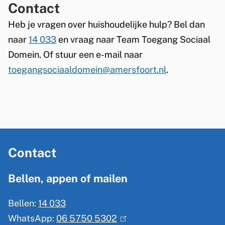
Contact
Heb je vragen over huishoudelijke hulp? Bel dan
naar
14 033
en vraag naar Team Toegang Sociaal
Domein. Of stuur een e-mail naar
toegangsociaaldomein@amersfoort.nl
.
A
Contact
l
g
Bellen, appen of mailen
e
Bellen:
14 033
m
WhatsApp:
06 5750 5302
(