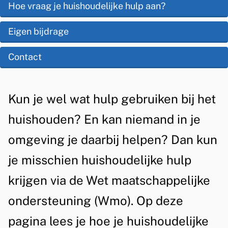
s
Hoe vraag je huishoudelijke hulp aan?
d
s
t
e
Eigen bijdrage
h
e
z
o
Contact
n
e
t
u
p
i
A
d
Kun je wel wat hulp gebruiken bij het
a
e
l
e
huishouden? En kan niemand in je
g
g
l
i
omgeving je daarbij helpen? Dan kun
e
i
n
je misschien huishoudelijke hulp
m
a
j
krijgen via de Wet maatschappelijke
e
k
ondersteuning (Wmo). Op deze
e
e
n
pagina lees je hoe je huishoudelijke