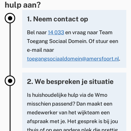
hulp aan?
T
1. Neem contact op
i
t
Bel naar
14 033
en vraag naar Team
Toegang Sociaal Domein. Of stuur een
e
e-mail naar
l
toegangsociaaldomein@amersfoort.nl
.
Actief
2. We bespreken je situatie
Is huishoudelijke hulp via de Wmo
misschien passend? Dan maakt een
medewerker van het wijkteam een
afspraak met je. Het gesprek is bij jou
thuis of op een andere plek die prettig