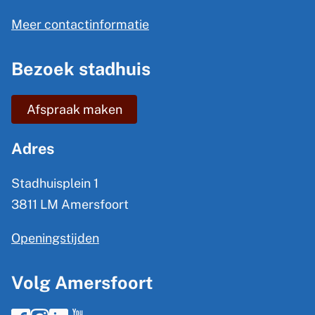
e
l
n
Meer contactinformatie
i
e
n
Bezoek stadhuis
i
k
n
i
Afspraak maken
s
f
e
o
Adres
x
r
t
Stadhuisplein 1
m
e
3811 LM Amersfoort
a
r
Openingstijden
t
n
)
i
Volg Amersfoort
e