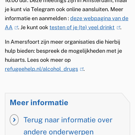
16.00 uur. Deze meetings zijn in Amsterdam, maar
n
x
t
je kunt via Telegram ook online aansluiten. Meer
k
t
e
informatie en aanmelden :
deze webpagina van de
i
e
r
AA
(
. Je kunt ook
testen of je (te) veel drinkt
s
(
.
r
n
l
e
l
In Amersfoort zijn meer organisaties die hierbij
n
)
i
x
i
hulp bieden: bespreek de mogelijkheden met je
)
n
t
n
huisarts. Lees ook meer op
k
e
k
refugeehelp.nl/alcohol_drugs
(
.
i
r
i
l
s
n
s
i
e
)
e
n
x
x
Meer informatie
k
t
t
i
e
e
Terug naar informatie over
s
r
r
andere onderwerpen
e