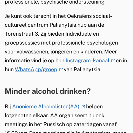
professionele, psychische ondersteuning.
l
i
e
i
s
Je kunt ook terecht in het Oekraïens sociaal-
r
n
e
cultureel centrum Palianytsia.hub aan de
n
k
x
Torenstraat 3. Zij bieden Individuele en
)
i
t
groepssessies met professionele psychologen
s
e
voor volwassenen, jongeren en kinderen. Meer
e
r
informatie vind je op hun
Instagram-kanaal
(
en in
x
n
hun
WhatsApp/groep
(
van Palianytsia.
l
t
)
l
i
e
i
n
Minder alcohol drinken?
r
n
k
n
k
i
Bij
Anonieme Alcoholisten(AA)
(
helpen
)
i
s
lotgenoten elkaar. AA organiseert nu ook
l
s
e
meetings in het Russisch op zaterdagen vanaf
i
e
x