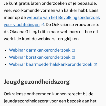
Je kunt gratis laten onderzoeken of je bepaalde,
veel voorkomende vormen van kanker hebt. Lees
meer op de
website van het Bevolkingsonderzoek
voor vluchtelingen
(
. De Oekraïense vrouwenarts
dr. Oksana Gil legt dit in haar webinars uit hoe dit
l
werkt. Je kunt de webinars terugkijken:
i
n
Webinar darmkankeronderzoek
(
k
Webinar borstkankeronderzoek
l
(
i
Webinar baarmoederhalskankeronderzoek
i
l
(
s
n
i
l
e
k
n
i
Jeugdgezondheidszorg
x
i
k
n
t
s
i
k
Oekraïense ontheemden kunnen terecht bij de
e
e
s
i
jeugdgezondheidszorg voor een bezoek aan het
r