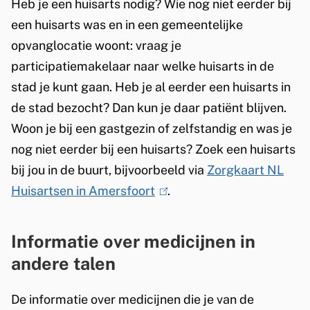
Heb je een huisarts nodig? Wie nog niet eerder bij
i
k
een huisarts was en in een gemeentelijke
s
i
opvanglocatie woont: vraag je
e
s
participatiemakelaar naar welke huisarts in de
x
e
stad je kunt gaan. Heb je al eerder een huisarts in
t
x
de stad bezocht? Dan kun je daar patiënt blijven.
e
t
Woon je bij een gastgezin of zelfstandig en was je
r
e
nog niet eerder bij een huisarts? Zoek een huisarts
n
r
bij jou in de buurt, bijvoorbeeld via
Zorgkaart NL
)
n
Huisartsen in Amersfoort
(
.
)
l
i
Informatie over medicijnen in
n
andere talen
k
i
De informatie over medicijnen die je van de