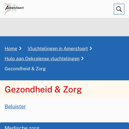
Ope
Zoe
K
Home
Vluchtelingen in Amersfoort
r
Hulp aan Oekraïense vluchtelingen
u
Gezondheid & Zorg
i
m
e
Gezondheid & Zorg
l
p
A
a
Beluister
s
d
G
s
e
O
Medische zorg