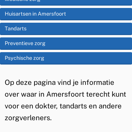
i
p
z
s
Huisartsen in Amersfoort
d
o
t
e
Tandarts
n
e
z
d
Preventieve zorg
n
e
t
h
Psychische zorg
p
i
e
a
e
i
g
A
Op deze pagina vind je informatie
d
i
l
over waar in Amersfoort terecht kunt
&
n
g
voor een dokter, tandarts en andere
a
e
Z
zorgverleners.
m
o