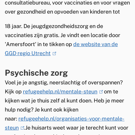
x
e
s
consultatiebureau, voor vaccinaties en voor vragen
n
t
x
e
over gezondheid en opvoeden van kinderen tot
)
e
t
x
18 jaar. De jeugdgezondheidszorg en de
r
e
t
vaccinaties zijn gratis. Je vindt een locatie door
n
r
e
'Amersfoort' in te tikken op
de website van de
)
n
r
GGD regio Utrecht
(
)
n
l
)
Psychische zorg
i
n
Voel je je angstig, neerslachtig of overspannen?
k
Kijk op
refugeehelp.nl/mentale-steun
(
om te
i
kijken wat je thuis zelf al kunt doen. Heb je meer
l
s
hulp nodig? Je kunt ook kijken
i
e
naar:
refugeehelp.nl/organisaties-voor-mentale-
n
x
steun
(
.Je huisarts weet waar je terecht kunt voor
k
t