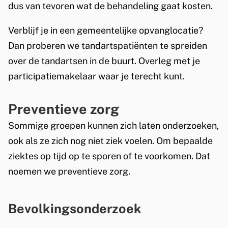
e
dus van tevoren wat de behandeling gaat kosten.
i
l
r
n
i
Verblijf je in een gemeentelijke opvanglocatie?
n
k
n
Dan proberen we tandartspatiënten te spreiden
)
i
k
over de tandartsen in de buurt. Overleg met je
s
i
participatiemakelaar waar je terecht kunt.
e
s
x
e
Preventieve zorg
t
x
Sommige groepen kunnen zich laten onderzoeken,
e
t
ook als ze zich nog niet ziek voelen. Om bepaalde
r
e
ziektes op tijd op te sporen of te voorkomen. Dat
n
r
noemen we preventieve zorg.
)
n
)
Bevolkingsonderzoek