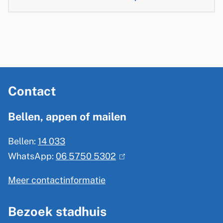
n
n
x
)
)
t
e
r
n
A
)
Contact
l
g
Bellen, appen of mailen
e
Bellen:
14 033
m
WhatsApp:
06 5750 5302
(
e
l
n
Meer contactinformatie
i
e
n
Bezoek stadhuis
i
k