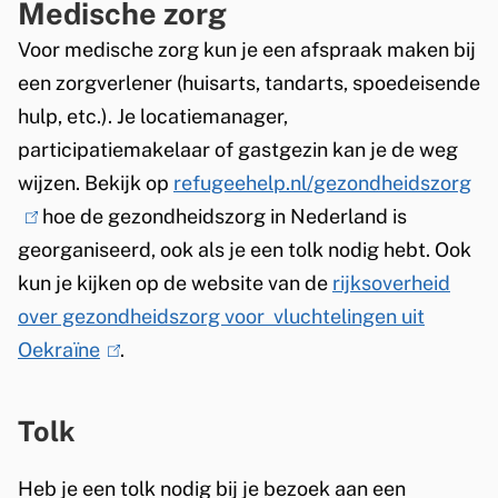
e
Medische zorg
r
e
Voor medische zorg kun je een afspraak maken bij
g
n
een zorgverlener (huisarts, tandarts, spoedeisende
hulp, etc.). Je locatiemanager,
participatiemakelaar of gastgezin kan je de weg
wijzen. Bekijk op
refugeehelp.nl/gezondheidszorg
(
hoe de gezondheidszorg in Nederland is
l
georganiseerd, ook als je een tolk nodig hebt. Ook
i
kun je kijken op de website van de
rijksoverheid
n
over gezondheidszorg voor vluchtelingen uit
k
Oekraïne
(
.
i
l
s
i
e
Tolk
n
x
k
t
Heb je een tolk nodig bij je bezoek aan een