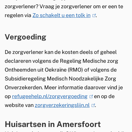
i
e
zorgverlener? Vraag je zorgverlener om er een te
s
r
regelen via
Zo schakelt u een tolk in
(
.
e
n
l
x
)
i
Vergoeding
t
n
e
k
De zorgverlener kan de kosten deels of geheel
r
i
declareren volgens de Regeling Medische zorg
n
s
Ontheemden uit Oekraïne (RMO) of volgens de
)
e
Subsidieregeling Medisch Noodzakelijke Zorg
x
Onverzekerden. Meer informatie daarover vind je
t
op
refugeehelp.nl/zorgvergoeding
(
en op de
e
website van
zorgverzekeringslijn.nl
l
(
.
r
i
l
n
Huisartsen in Amersfoort
n
i
)
k
n