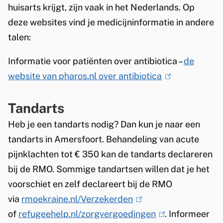
s
huisarts krijgt, zijn vaak in het Nederlands. Op
e
deze websites vind je medicijninformatie in andere
x
talen:
t
Informatie voor patiënten over antibiotica –
de
e
website van pharos.nl over antibiotica
(
r
l
n
Tandarts
i
)
n
Heb je een tandarts nodig? Dan kun je naar een
k
tandarts in Amersfoort. Behandeling van acute
i
pijnklachten tot € 350 kan de tandarts declareren
s
bij de RMO. Sommige tandartsen willen dat je het
e
voorschiet en zelf declareert bij de RMO
x
via
rmoekraine.nl/Verzekerden
(
t
of
refugeehelp.nl/zorgvergoedingen
l
(
. Informeer