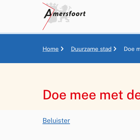
Home
Duurzame stad
Doe m
Kruimelpad
Doe mee met de
Assistentie
Beluister
Doe