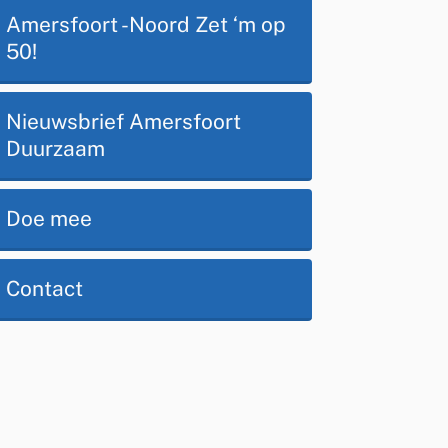
Op
Amersfoort -Noord Zet ‘m op
50!
deze
Nieuwsbrief Amersfoort
pagina
Duurzaam
Doe mee
Contact