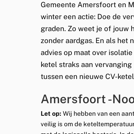
Gemeente Amersfoort en Mi
Algemeen
mee
winter een actie: Doe de ve
graden. Zo weet je of jouw 
met
zonder aardgas. En als het ni
de
advies op maat over isolatie 
ketel straks aan vervanging
verwarmingstest
tussen een nieuwe CV-kete
Amersfoort -Noo
Let op:
Wij hebben van een aant
veilig is om de keteltemperatuu