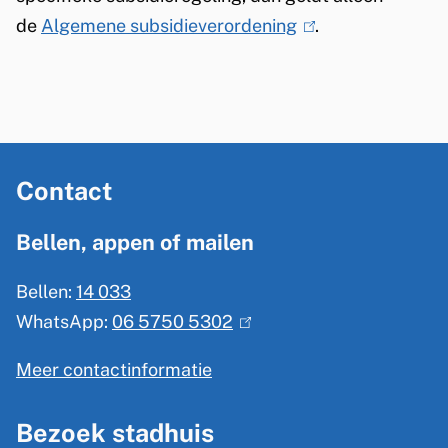
d
de
Algemene subsidieverordening
(
.
i
l
e
i
n
v
k
A
e
i
Contact
l
r
s
g
e
Bellen, appen of mailen
o
e
x
r
Bellen:
14 033
m
t
d
WhatsApp:
06 5750 5302
(
e
e
l
r
e
n
Meer contactinformatie
i
n
n
e
n
)
Bezoek stadhuis
i
i
k