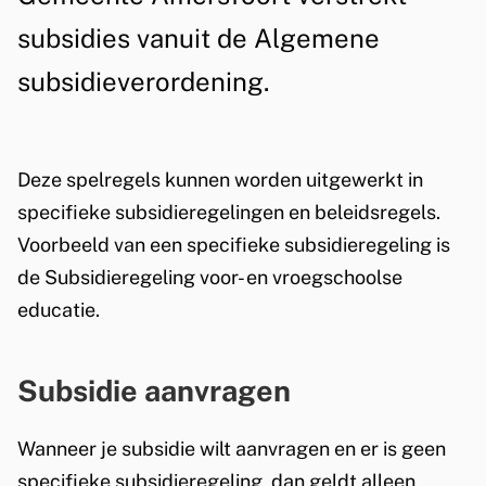
i
g
subsidies vanuit de Algemene
s
e
subsidieverordening.
t
m
e
e
n
Deze spelregels kunnen worden uitgewerkt in
t
n
specifieke subsidieregelingen en beleidsregels.
i
e
Voorbeeld van een specifieke subsidieregeling is
e
de Subsidieregeling voor- en vroegschoolse
s
educatie.
u
b
Subsidie aanvragen
s
Wanneer je subsidie wilt aanvragen en er is geen
i
specifieke subsidieregeling, dan geldt alleen