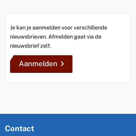
m
t
e
e
l
n
Je kan je aanmelden voor verschillende
t
d
nieuwsbrieven. Afmelden gaat via de
i
nieuwsbrief zelf.
e
e
n
Aanmelden
n
i
e
u
w
A
Contact
l
s