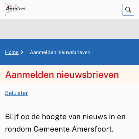
Ope
Zoe
K
Home
Aanmelden nieuwsbrieven
r
u
Aanmelden nieuwsbrieven
i
m
A
e
Beluister
s
l
A
p
s
a
a
Blijf op de hoogte van nieuws in en
i
d
n
rondom Gemeente Amersfoort.
s