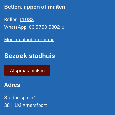
g
b
Bellen, appen of mailen
e
r
Bellen:
14 033
m
i
WhatsApp:
06 5750 5302
(
e
e
l
n
Meer contactinformatie
i
v
e
n
e
Bezoek stadhuis
i
k
n
n
i
Afspraak maken
s
f
e
o
Adres
x
r
t
Stadhuisplein 1
m
e
3811 LM Amersfoort
a
r